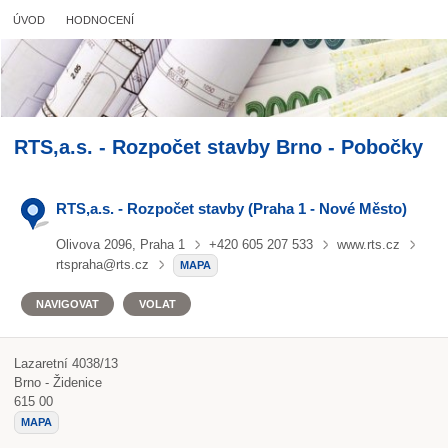
ÚVOD
HODNOCENÍ
RTS,a.s. - Rozpočet stavby Brno - Pobočky
RTS,a.s. - Rozpočet stavby (Praha 1 - Nové Město)
Olivova 2096, Praha 1
+420 605 207 533
www.rts.cz
rtspraha@rts.cz
MAPA
NAVIGOVAT
VOLAT
Lazaretní 4038/13
Brno - Židenice
615 00
MAPA