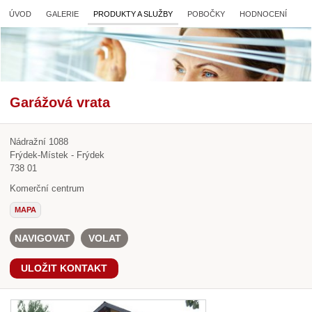
ÚVOD
GALERIE
PRODUKTY A SLUŽBY
POBOČKY
HODNOCENÍ
Garážová vrata
Nádražní 1088
Frýdek-Místek - Frýdek
738 01
Komerční centrum
MAPA
NAVIGOVAT
VOLAT
ULOŽIT KONTAKT