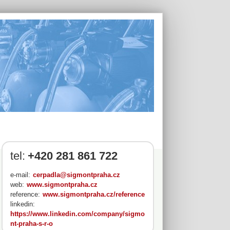
tel:
+420 281 861 722
e-mail:
cerpadla@sigmontpraha.cz
web:
www.sigmontpraha.cz
reference:
www.sigmontpraha.cz/reference
linkedin:
https://www.linkedin.com/company/sigmo
nt-praha-s-r-o