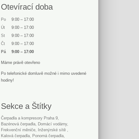
Otevírací doba
Po
9:00
–
17:00
Út
9:00
–
17:00
St
9:00
–
17:00
Čt
9:00
–
17:00
Pá
9:00
–
17:00
Máme právě otevřeno
Po telefonické domluvě možné i mimo uvedené
hodiny!
Sekce a Štítky
Čerpadla a kompresory Praha 9
bazénová čerpadla
domácí vodárny
frekvenční měniče
Inženýrské sítě
kalová čerpadla
ponorná čerpadla