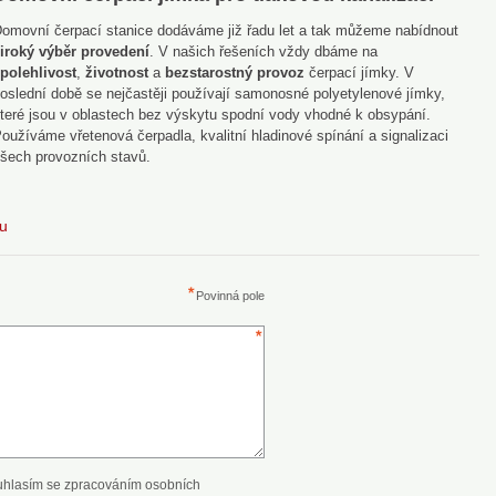
omovní čerpací stanice dodáváme již řadu let a tak můžeme nabídnout
iroký výběr provedení
. V našich řešeních vždy dbáme na
polehlivost
,
životnost
a
bezstarostný provoz
čerpací jímky. V
oslední době se nejčastěji používají samonosné polyetylenové jímky,
teré jsou v oblastech bez výskytu spodní vody vhodné k obsypání.
oužíváme vřetenová čerpadla, kvalitní hladinové spínání a signalizaci
šech provozních stavů.
du
Povinná pole
uhlasím se zpracováním osobních