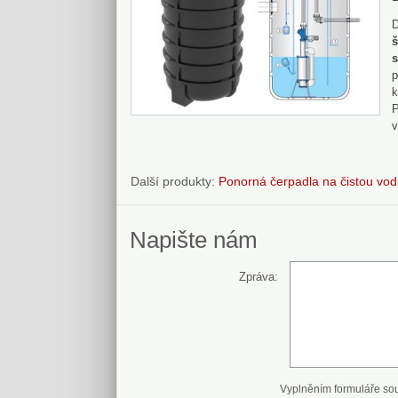
D
š
s
p
k
P
v
Další produkty:
Ponorná čerpadla na čistou vo
Napište nám
Zpráva:
Vyplněním formuláře so