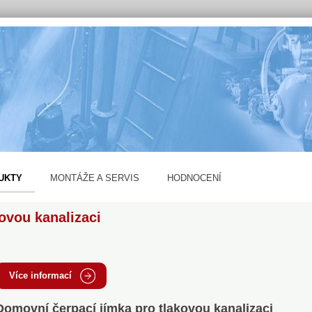
UKTY
MONTÁŽE A SERVIS
HODNOCENÍ
ovou kanalizaci
Více informací
Domovní čerpací jímka pro tlakovou kanalizaci