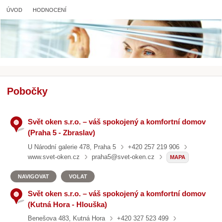
ÚVOD
HODNOCENÍ
Pobočky
Svět oken s.r.o. – váš spokojený a komfortní domov
(Praha 5 - Zbraslav)
U Národní galerie 478, Praha 5
+420 257 219 906
www.svet-oken.cz
praha5@svet-oken.cz
MAPA
NAVIGOVAT
VOLAT
Svět oken s.r.o. – váš spokojený a komfortní domov
(Kutná Hora - Hlouška)
Benešova 483, Kutná Hora
+420 327 523 499