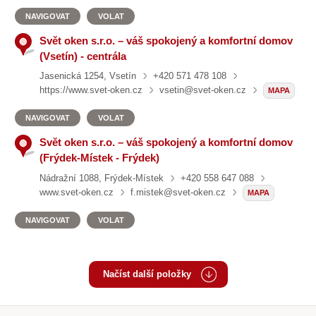
NAVIGOVAT
VOLAT
Svět oken s.r.o. – váš spokojený a komfortní domov
(Vsetín) - centrála
Jasenická 1254, Vsetín
+420 571 478 108
https://www.svet-oken.cz
vsetin@svet-oken.cz
MAPA
NAVIGOVAT
VOLAT
Svět oken s.r.o. – váš spokojený a komfortní domov
(Frýdek-Místek - Frýdek)
Nádražní 1088, Frýdek-Místek
+420 558 647 088
www.svet-oken.cz
f.mistek@svet-oken.cz
MAPA
NAVIGOVAT
VOLAT
Načíst další položky