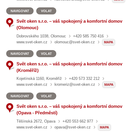
NAVIGOVAT
VOLAT
Svět oken s.r.o. – váš spokojený a komfortní domov
(Olomouc)
Dobrovského 1038, Olomouc
+420 585 750 416
www.svet-oken.cz
olomouc@svet-oken.cz
MAPA
NAVIGOVAT
VOLAT
Svět oken s.r.o. – váš spokojený a komfortní domov
(Kroměříž)
Kojetínská 1160, Kroměříž
+420 573 332 212
www.svet-oken.cz
kromeriz@svet-oken.cz
MAPA
NAVIGOVAT
VOLAT
Svět oken s.r.o. – váš spokojený a komfortní domov
(Opava - Předměstí)
Těšínská 2672, Opava
+420 553 662 977
www.svet-oken.cz
opava@svet-oken.cz
MAPA