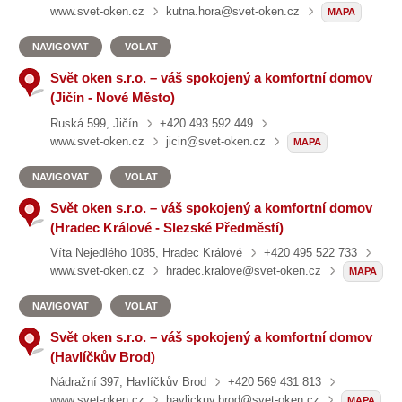
www.svet-oken.cz
kutna.hora@svet-oken.cz
MAPA
NAVIGOVAT
VOLAT
Svět oken s.r.o. – váš spokojený a komfortní domov
(Jičín - Nové Město)
Ruská 599, Jičín
+420 493 592 449
www.svet-oken.cz
jicin@svet-oken.cz
MAPA
NAVIGOVAT
VOLAT
Svět oken s.r.o. – váš spokojený a komfortní domov
(Hradec Králové - Slezské Předměstí)
Víta Nejedlého 1085, Hradec Králové
+420 495 522 733
www.svet-oken.cz
hradec.kralove@svet-oken.cz
MAPA
NAVIGOVAT
VOLAT
Svět oken s.r.o. – váš spokojený a komfortní domov
(Havlíčkův Brod)
Nádražní 397, Havlíčkův Brod
+420 569 431 813
www.svet-oken.cz
havlickuv.brod@svet-oken.cz
MAPA