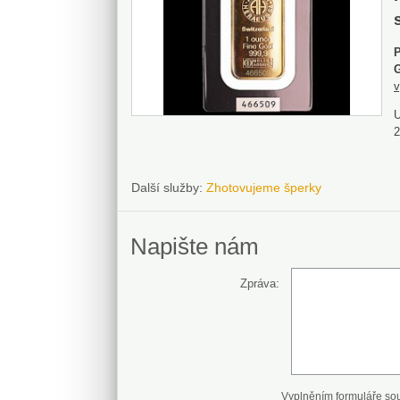
P
G
v
U
2
Další služby:
Zhotovujeme šperky
Napište nám
Zpráva:
Vyplněním formuláře so