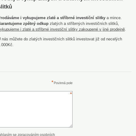
slitků
rodáváme i vykupujeme zlaté a stříbrné investiční slitky
a mince.
arantujeme zpětný odkup
zlatých a stříbrných investičních slitků,
ykupujeme i zlaté a stříbrné investiční slitky zakoupené v jiné prodejně
.
 nás můžete do zlatých investičních slitků investovat již od necelých
.000Kč.
Povinná pole
uhlasím se zpracováním osobních