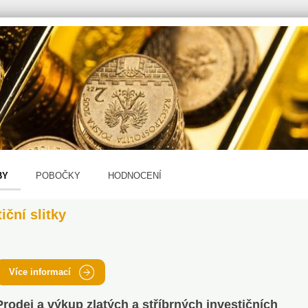
BY
POBOČKY
HODNOCENÍ
ční slitky
Více informací
Prodej a výkup zlatých a stříbrných investičních