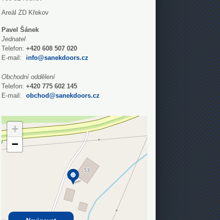
Areál ZD Křekov
Pavel Šánek
Jednatel
Telefon:
+420 608 507 020
E-mail:
info@sanekdoors.cz
Obchodní oddělení
Telefon:
+420 775 602 145
E-mail:
obchod@sanekdoors.cz
+
−