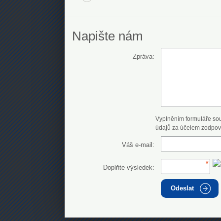
Napište nám
Zpráva:
Vyplněním formuláře so
údajů za účelem zodpov
Váš e-mail:
Doplňte výsledek:
Odeslat
Najisto.cz