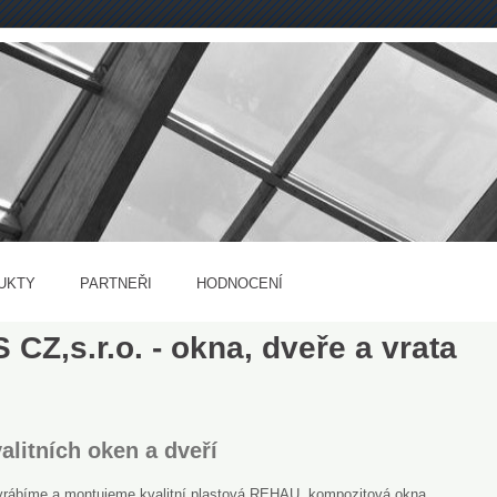
UKTY
PARTNEŘI
HODNOCENÍ
CZ,s.r.o. - okna, dveře a vrata
alitních oken a dveří
yrábíme a montujeme kvalitní plastová REHAU, kompozitová okna