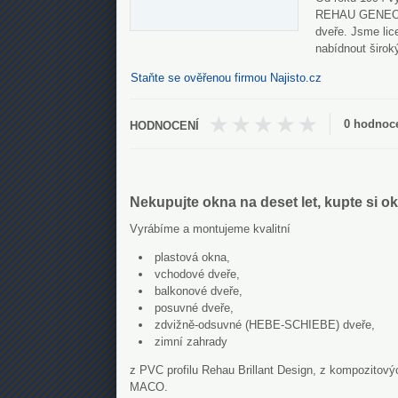
REHAU GENEO a 
dveře. Jsme li
nabídnout širok
Staňte se ověřenou firmou Najisto.cz
0 hodnoc
Nekupujte okna na deset let, kupte si ok
Vyrábíme a montujeme kvalitní
plastová okna,
vchodové dveře,
balkonové dveře,
posuvné dveře,
zdvižně-odsuvné (HEBE-SCHIEBE) dveře,
zimní zahrady
z PVC profilu Rehau Brillant Design, z kompozitov
MACO.