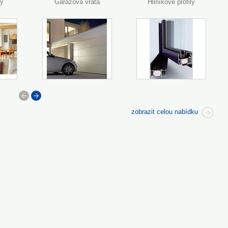
dy
Garážová vrata
Hliníkové profily
<
>
zobrazit celou nabídku