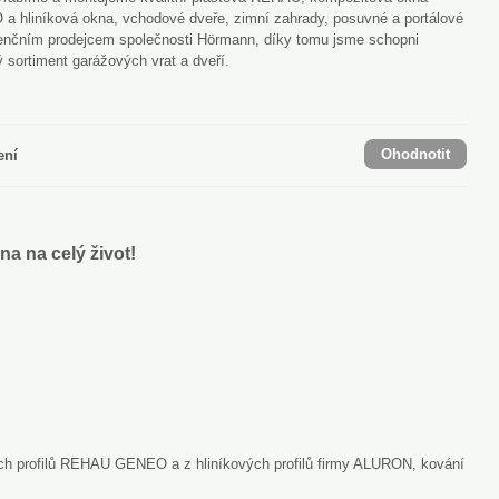
hliníková okna, vchodové dveře, zimní zahrady, posuvné a portálové
cenčním prodejcem společnosti Hörmann, díky tomu jsme schopni
ý sortiment garážových vrat a dveří.
Ohodnotit
ení
na na celý život!
ých profilů REHAU GENEO a z hliníkových profilů firmy ALURON, kování