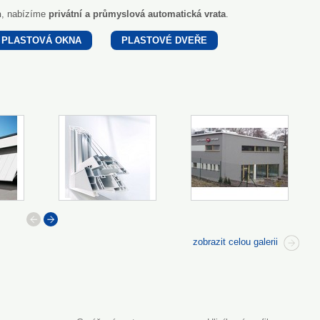
n
, nabízíme
privátní a průmyslová automatická vrata
.
PLASTOVÁ OKNA
PLASTOVÉ DVEŘE
předchozí
další
zobrazit celou galerii