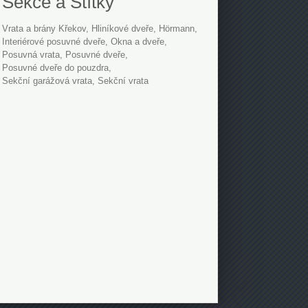
Sekce a Štítky
Vrata a brány Křekov
hliníkové dveře
Hörmann
interiérové posuvné dveře
Okna a dveře
posuvná vrata
posuvné dveře
posuvné dveře do pouzdra
sekční garážová vrata
sekční vrata
Přidat firmu
Kontakt