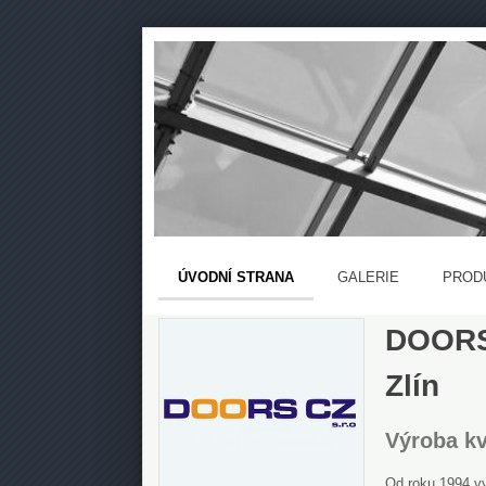
ÚVODNÍ STRANA
GALERIE
PROD
DOORS 
Zlín
Výroba kv
Od roku 1994 v