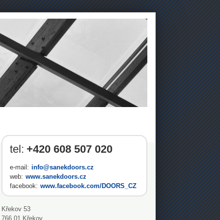
tel:
+420 608 507 020
e-mail:
info@sanekdoors.cz
web:
www.sanekdoors.cz
facebook:
www.facebook.com/DOORS_CZ
Křekov 53
766 01
Křekov