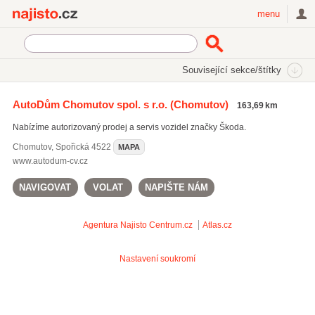
Najisto.cz
menu
SEKCE
ŠTÍTKY
Související sekce/štítky
Najisto.cz
Auto moto
Osobní automobily
AutoDům Chomutov spol. s r.o.
(Chomutov)
163,69 km
Prodej osobních automobilů
Škoda
Nabízíme autorizovaný prodej a servis vozidel značky Škoda.
Chomutov
,
Spořická 4522
MAPA
www.autodum-cv.cz
NAVIGOVAT
VOLAT
NAPIŠTE NÁM
Agentura Najisto
Centrum.cz
Atlas.cz
Nastavení soukromí