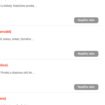
a brikety. Nabízíme prodej ...
Napište nám
anvald)
 koksu, briket, černého ...
Napište nám
lice)
 Prodej a doprava uhlí do ...
Napište nám
ava)