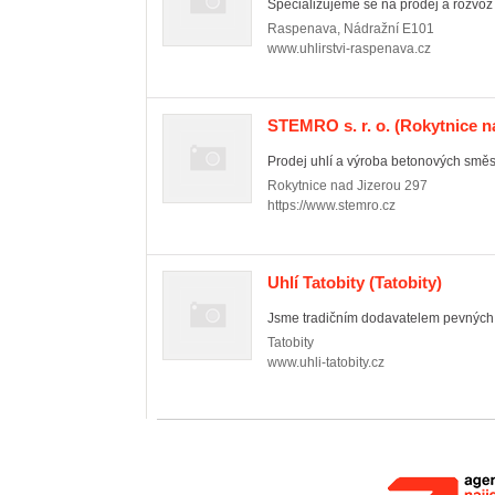
Specializujeme se na prodej a rozvoz u
Raspenava
,
Nádražní E101
www.uhlirstvi-raspenava.cz
STEMRO s. r. o.
(Rokytnice na
Prodej uhlí a výroba betonových směs
Rokytnice nad Jizerou
297
https://www.stemro.cz
Uhlí Tatobity
(Tatobity)
Jsme tradičním dodavatelem pevných pa
Tatobity
www.uhli-tatobity.cz