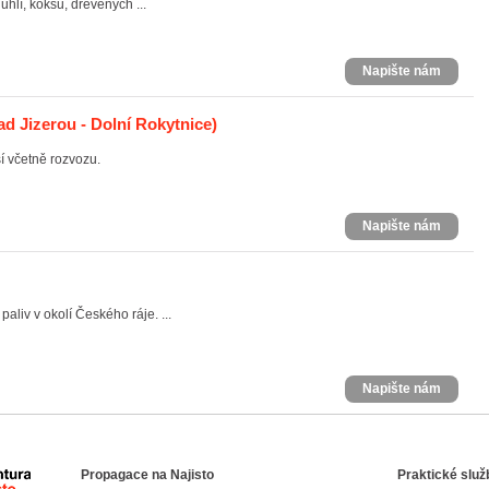
hlí, koksu, dřevěných ...
Napište nám
d Jizerou - Dolní Rokytnice)
í včetně rozvozu.
Napište nám
liv v okolí Českého ráje. ...
Napište nám
Propagace na Najisto
Praktické služ
Agentura Najisto