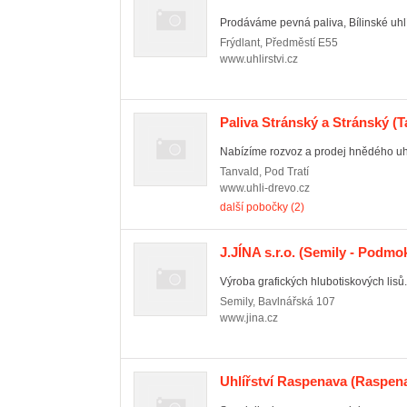
Prodáváme pevná paliva, Bílinské uhlí 
Frýdlant
,
Předměstí E55
www.uhlirstvi.cz
Paliva Stránský a Stránský
(T
Nabízíme rozvoz a prodej hnědého uhlí,
Tanvald
,
Pod Tratí
www.uhli-drevo.cz
další pobočky (2)
J.JÍNA s.r.o.
(Semily - Podmok
Výroba grafických hlubotiskových lisů.
Semily
,
Bavlnářská 107
www.jina.cz
Uhlířství Raspenava
(Raspen