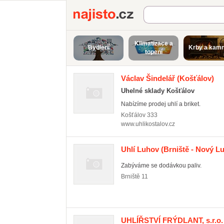
Najisto.cz
Klimatizace a
Bydlení
Krby a kam
topení
Václav Šindelář
(Košťálov)
Uhelné sklady Košťálov
Nabízíme prodej uhlí a briket.
Košťálov
333
www.uhlikostalov.cz
Uhlí Luhov
(Brniště - Nový L
Zabýváme se dodávkou paliv.
Brniště
11
UHLÍŘSTVÍ FRÝDLANT, s.r.o.