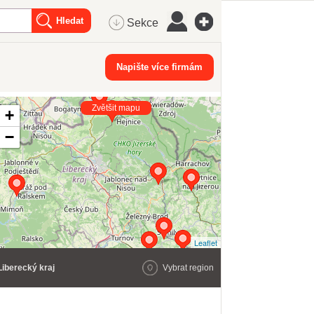
Sekce
Napište více firmám
Zvětšit mapu
+
−
Leaflet
Liberecký kraj
Vybrat region