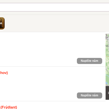
na
Napište nám
uhov)
Napište nám
(Frýdlant)