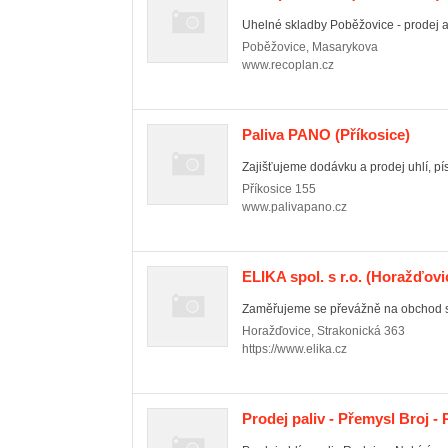
Uhelné skladby Poběžovice - prodej a 
Poběžovice
,
Masarykova
www.recoplan.cz
Paliva PANO
(Příkosice)
Zajišťujeme dodávku a prodej uhlí, pís
Příkosice
155
www.palivapano.cz
ELIKA spol. s r.o.
(Horažďovi
Zaměřujeme se převážně na obchod s p
Horažďovice
,
Strakonická 363
https://www.elika.cz
Prodej paliv - Přemysl Broj -