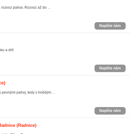
rozvoz paliva. Rozvoz až do ...
Napište nám
ku a drtí.
Napište nám
ce)
evnými palivy, tedy s hnědým ...
Napište nám
 Radnice
(Radnice)