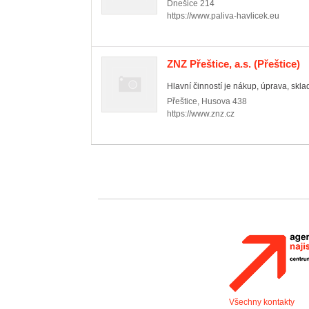
Dnešice
214
https://www.paliva-havlicek.eu
ZNZ Přeštice, a.s.
(Přeštice)
Hlavní činností je nákup, úprava, skla
Přeštice
,
Husova 438
https://www.znz.cz
Všechny kontakty