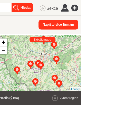
Sekce
Napište více firmám
Zvětšit mapu
+
−
Leaflet
Plzeňský kraj
Vybrat region