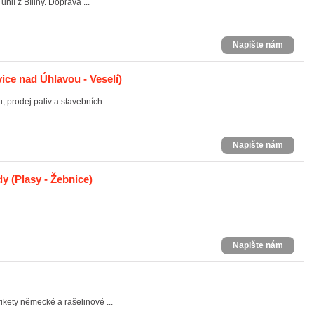
hlí z Bíliny. Doprava ...
Napište nám
ice nad Úhlavou - Veselí)
prodej paliv a stavebních ...
Napište nám
dy
(Plasy - Žebnice)
Napište nám
ikety německé a rašelinové ...