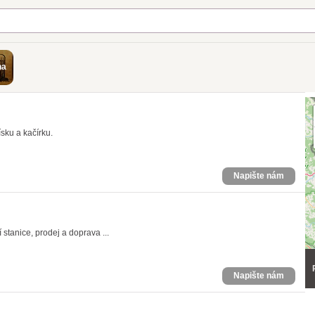
na
ísku a kačírku.
Napište nám
 stanice, prodej a doprava ...
Napište nám