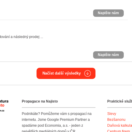
Napište nám
dování a následný prodej ...
Napište nám
Načíst další výsledky
Propagace na Najisto
Praktické služ
Agentura Najisto
Podnikáte? Pomůžeme vám s propagací na
Slevy
internetu. Jsme Google Premium Partner a
Bezšanonu
spadáme pod Economia, a.s. - jeden z
Daňová kalkul
největších mediálních domů v ČR.
Centrum firem