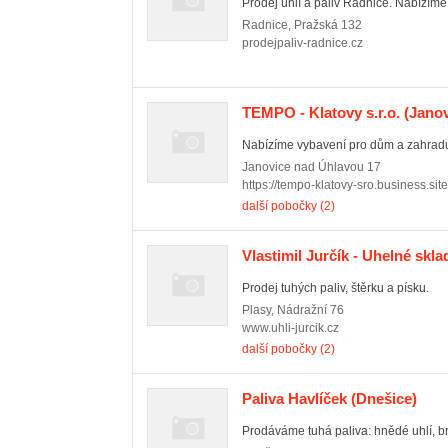
Prodej uhlí a paliv Radnice. Nabízíme u
Radnice
,
Pražská 132
prodejpaliv-radnice.cz
TEMPO - Klatovy s.r.o.
(Janov
Nabízíme vybavení pro dům a zahradu, 
Janovice nad Úhlavou
17
https://tempo-klatovy-sro.business.site
další pobočky (2)
Vlastimil Jurčík - Uhelné skla
Prodej tuhých paliv, štěrku a písku.
Plasy
,
Nádražní 76
www.uhli-jurcik.cz
další pobočky (2)
Paliva Havlíček
(Dnešice)
Prodáváme tuhá paliva: hnědé uhlí, br