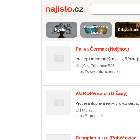
Najisto.cz
Klimatizace a
Bydlení
Krby a kam
topení
Paliva Čermák
(Holýšov)
Prodej a rozvoz tuhých paliv, štěrku, p
Holýšov
,
Táborová 585
https://www.palivacermak.cz
AGROPA s.r.o.
(Olšany)
Prodej a doprava paliv, provoz čerpací
Olšany
75
https://agropa.cz
Recoplan s.r.o.
(Poběžovice)