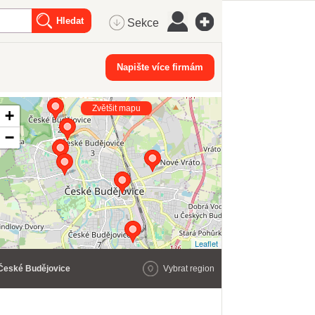
Sekce
Napište více firmám
Zvětšit mapu
+
−
Leaflet
České Budějovice
Vybrat region