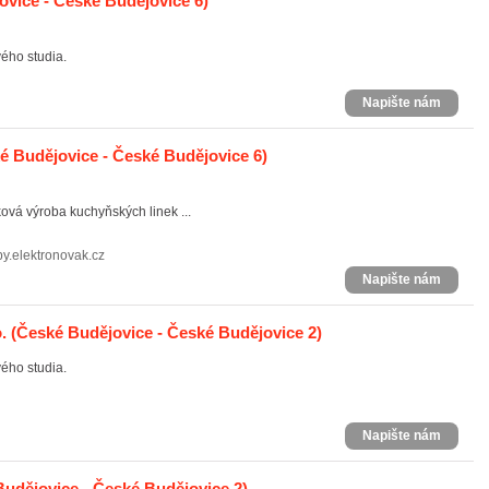
vice - České Budějovice 6)
ého studia.
Napište nám
é Budějovice - České Budějovice 6)
vá výroba kuchyňských linek ...
by.elektronovak.cz
Napište nám
.
(České Budějovice - České Budějovice 2)
ého studia.
Napište nám
udějovice - České Budějovice 2)