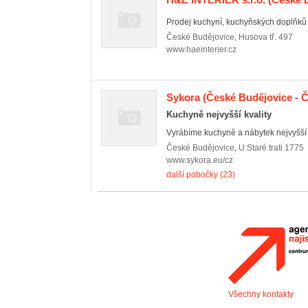
Prodej kuchyní, kuchyňských doplňků 
České Budějovice
,
Husova tř. 497
www.haeinterier.cz
Sykora
(České Budějovice - Č
Kuchyně nejvyšší kvality
Vyrábíme kuchyně a nábytek nejvyšší k
České Budějovice
,
U Staré trati 1775
www.sykora.eu/cz
další pobočky (23)
Všechny kontakty