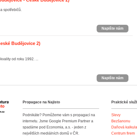
a spotřebičů.
Napište nám
eské Budějovice 2)
vality od roku 1992. ...
Napište nám
Propagace na Najisto
Praktické služ
Agentura Najisto
Podnikáte? Pomůžeme vám s propagací na
Slevy
internetu. Jsme Google Premium Partner a
Bezšanonu
spadáme pod Economia, a.s. - jeden z
Daňová kalkul
největších mediálních domů v ČR.
Centrum firem