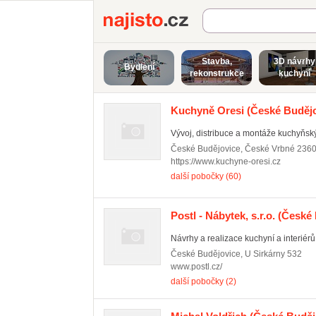
Najisto.cz
Stavba,
3D návrhy
Bydlení
rekonstrukce
kuchyní
Kuchyně Oresi
(České Budějo
Vývoj, distribuce a montáže kuchyňský
České Budějovice
,
České Vrbné 236
https://www.kuchyne-oresi.cz
další pobočky (60)
Postl - Nábytek, s.r.o.
(České 
Návrhy a realizace kuchyní a interiér
České Budějovice
,
U Sirkárny 532
www.postl.cz/
další pobočky (2)