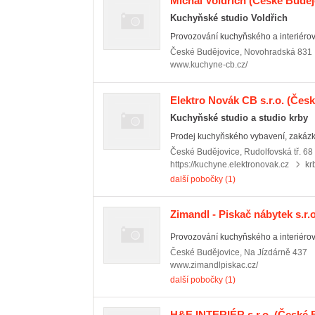
Michal Voldřich
(České Budějo
Kuchyňské studio Voldřich
Provozování kuchyňského a interiérov
České Budějovice
,
Novohradská 831
www.kuchyne-cb.cz/
Elektro Novák CB s.r.o.
(Česk
Kuchyňské studio a studio krby
Prodej kuchyňského vybavení, zakázko
České Budějovice
,
Rudolfovská tř. 68
https://kuchyne.elektronovak.cz
kr
další pobočky (1)
Zimandl - Piskač nábytek s.r.o
Provozování kuchyňského a interiérov
České Budějovice
,
Na Jízdárně 437
www.zimandlpiskac.cz/
další pobočky (1)
H&E INTERIÉR s.r.o.
(České B