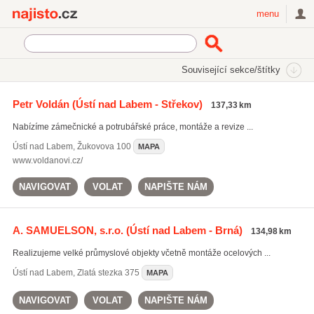
Najisto.cz
menu
SEKCE
ŠTÍTKY
Související sekce/štítky
Najisto.cz
Bydlení
Stavba a rekonstrukce
Ocelové konstrukce
Petr Voldán
(Ústí nad Labem - Střekov)
137,33 km
Nabízíme zámečnické a potrubářské práce, montáže a revize ...
Ústí nad Labem
,
Žukovova 100
MAPA
www.voldanovi.cz/
NAVIGOVAT
VOLAT
NAPIŠTE NÁM
A. SAMUELSON, s.r.o.
(Ústí nad Labem - Brná)
134,98 km
Realizujeme velké průmyslové objekty včetně montáže ocelových ...
Ústí nad Labem
,
Zlatá stezka 375
MAPA
NAVIGOVAT
VOLAT
NAPIŠTE NÁM