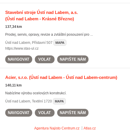
Stavební stroje Ústí nad Labem, a.s.
(Ústí nad Labem - Krásné Březno)
137,34 km
Prodej, servis, opravy, revize a zvláštní posouzení pro ...
Ústí nad Labem
,
Přístavní 507
MAPA
https://www.stas-ul.cz
NAVIGOVAT
VOLAT
NAPIŠTE NÁM
Acier, s.r.o.
(Ústí nad Labem - Ústí nad Labem-centrum)
140,11 km
Nabízíme výrobu ocelových konstrukcí.
Ústí nad Labem
,
Textilní 1720
MAPA
NAVIGOVAT
VOLAT
NAPIŠTE NÁM
Agentura Najisto
Centrum.cz
Atlas.cz