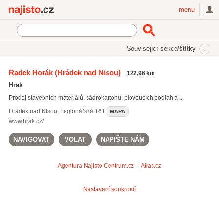
Najisto.cz
menu
SEKCE
ŠTÍTKY
Související sekce/štítky
Najisto.cz
Bydlení
Stavba a rekonstrukce
Stavebniny
Radek Horák
(Hrádek nad Nisou)
122,96 km
Stavební materiály a hmoty
Hrak
Prodej stavebních materiálů, sádrokartonu, plovoucích podlah a ...
Hrádek nad Nisou
,
Legionářská 161
MAPA
www.hrak.cz/
NAVIGOVAT
VOLAT
NAPIŠTE NÁM
Agentura Najisto
Centrum.cz
Atlas.cz
Nastavení soukromí