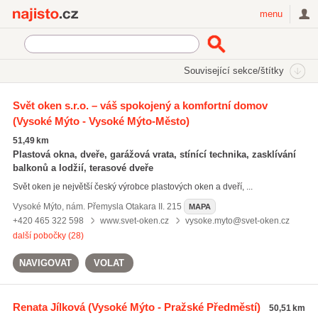
Najisto.cz
menu
SEKCE
ŠTÍTKY
Související sekce/štítky
Najisto.cz
Bydlení
Vybavení domácnosti
Okna a dveře
Svět oken s.r.o. – váš spokojený a komfortní domov
(Vysoké Mýto - Vysoké Mýto-Město)
Plastová okna
(988)
Dveře a zárubně
(845)
51,49 km
Eurookna a dřevěná okna
(379)
Plastová okna, dveře, garážová vrata, stínící technika, zasklívání
balkonů a lodžií, terasové dveře
Všechny související sekce
Svět oken je největší český výrobce plastových oken a dveří, ...
Vysoké Mýto
,
nám. Přemysla Otakara II. 215
MAPA
+420 465 322 598
www.svet-oken.cz
vysoke.myto@svet-oken.cz
další pobočky (28)
NAVIGOVAT
VOLAT
Renata Jílková
(Vysoké Mýto - Pražské Předměstí)
50,51 km