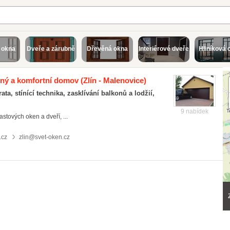
 okna
Dveře a zárubně
Dřevěná okna
Interiérové dveře
Hliníková 
jený a komfortní domov
(Zlín - Malenovice)
ta, stínící technika, zasklívání balkonů a lodžií,
9 nabídek
stových oken a dveří, ...
.cz
zlin@svet-oken.cz