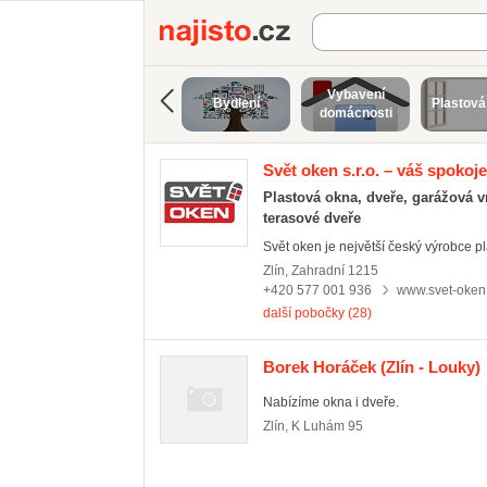
Najisto.cz
Vybavení
Bydlení
Plastová
domácnosti
Svět oken s.r.o. – váš spoko
Plastová okna, dveře, garážová vra
terasové dveře
Svět oken je největší český výrobce pla
Zlín
,
Zahradní 1215
+420 577 001 936
www.svet-oken
další pobočky (28)
Borek Horáček
(Zlín - Louky)
Nabízíme okna i dveře.
Zlín
,
K Luhám 95