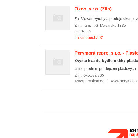
Okno, s.r.o.
(Zlín)
Zajišťování výroby a prodeje oken, dveř
Zlín
,
nám. T. G. Masaryka 1335
oknozl.cz/
další pobočky (3)
Perymont repro, s.r.o. - Plast
Zvyšte kvalitu bydlení díky pla
Jsme předním prodejcem plastových a h
Zlín
,
Kvítková 705
www.peryokna.cz
www.perymont.