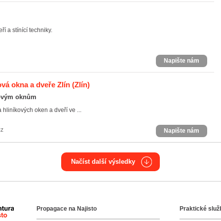
í a stínící techniky.
Napište nám
ová okna a dveře Zlín
(Zlín)
stovým oknům
liníkových oken a dveří ve ...
cz
Napište nám
Načíst další výsledky
Propagace na Najisto
Praktické služ
Agentura Najisto