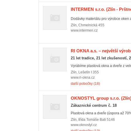
INTERMEN s.r.o.
(Zlín - Prštn
Dodávky materiálu pro výrobce oken a 
Zlín
,
Chmelnická 455
www.intermen.cz
RI OKNA a.s. – největší výrob
21 let tradice, 21 let zkušeností, 
Vyrábíme plastová okna a dveře z velmi
Zlín
,
Lešetín I 355
www.ri-okna.cz
další pobočky (18)
OKNOSTYL group s.r.o.
(Zlín
Zákaznické centrum č. 18
Plastová okna a dveře (úspora až 70% 
Zlín
,
třída Tomáše Bati 5146
www.oknostyl.cz