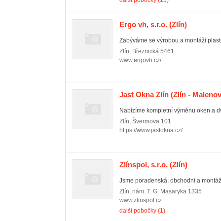
další pobočky (13)
Ergo vh, s.r.o.
(Zlín)
Zabýváme se výrobou a montáží plasto
Zlín
,
Březnická 5461
www.ergovh.cz/
Jast Okna Zlín
(Zlín - Malenov
Nabízíme kompletní výměnu oken a dve
Zlín
,
Švermova 101
https://www.jastokna.cz/
Zlínspol, s.r.o.
(Zlín)
Jsme poradenská, obchodní a montážní
Zlín
,
nám. T. G. Masaryka 1335
www.zlinspol.cz
další pobočky (1)