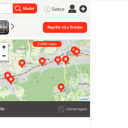
Sekce
okna
Střešní okna
Napište více firmám
Zvětšit mapu
+
−
Leaflet
Zlín
Vybrat region