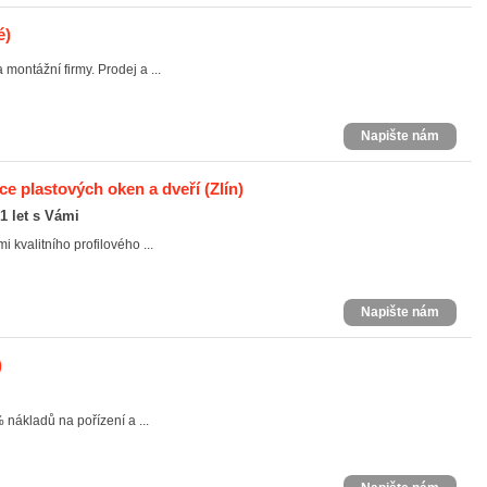
é)
montážní firmy. Prodej a ...
Napište nám
ce plastových oken a dveří
(Zlín)
21 let s Vámi
 kvalitního profilového ...
Napište nám
)
nákladů na pořízení a ...