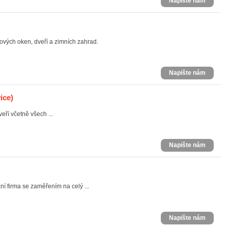
Napište nám
vých oken, dveří a zimních zahrad.
Napište nám
ice)
ří včetně všech ...
Napište nám
 firma se zaměřením na celý ...
Napište nám