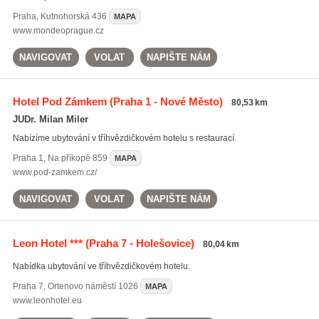
Praha
,
Kutnohorská 436
MAPA
www.mondeoprague.cz
NAVIGOVAT
VOLAT
NAPIŠTE NÁM
Hotel Pod Zámkem
(Praha 1 - Nové Město)
80,53 km
JUDr. Milan Miler
Nabízíme ubytování v tříhvězdičkovém hotelu s restaurací.
Praha 1
,
Na příkopě 859
MAPA
www.pod-zamkem.cz/
NAVIGOVAT
VOLAT
NAPIŠTE NÁM
Leon Hotel ***
(Praha 7 - Holešovice)
80,04 km
Nabídka ubytování ve tříhvězdičkovém hotelu.
Praha 7
,
Ortenovo náměstí 1026
MAPA
www.leonhotel.eu