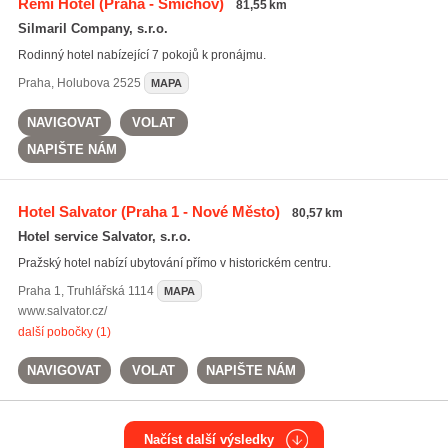
Remi Hotel
(Praha - Smíchov)
81,55 km
Silmaril Company, s.r.o.
Rodinný hotel nabízející 7 pokojů k pronájmu.
Praha
,
Holubova 2525
MAPA
NAVIGOVAT
VOLAT
NAPIŠTE NÁM
Hotel Salvator
(Praha 1 - Nové Město)
80,57 km
Hotel service Salvator, s.r.o.
Pražský hotel nabízí ubytování přímo v historickém centru.
Praha 1
,
Truhlářská 1114
MAPA
www.salvator.cz/
další pobočky (1)
NAVIGOVAT
VOLAT
NAPIŠTE NÁM
Načíst další výsledky