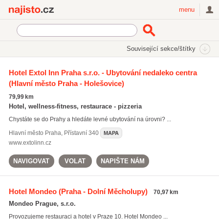
Najisto.cz
menu
SEKCE
ŠTÍTKY
Související sekce/štítky
Najisto.cz
Cestování a ubytování
Ubytování
Hotely
Hotel Extol Inn Praha s.r.o. - Ubytování nedaleko centra
Tříhvězdičkové
(Hlavní město Praha - Holešovice)
79,99 km
Hotel, wellness-fitness, restaurace - pizzeria
Chystáte se do Prahy a hledáte levné ubytování na úrovni? ...
Hlavní město Praha
,
Přístavní 340
MAPA
www.extolinn.cz
NAVIGOVAT
VOLAT
NAPIŠTE NÁM
Hotel Mondeo
(Praha - Dolní Měcholupy)
70,97 km
Mondeo Prague, s.r.o.
Provozujeme restauraci a hotel v Praze 10. Hotel Mondeo ...