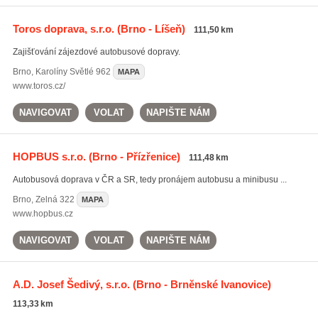
Toros doprava, s.r.o.
(Brno - Líšeň)
111,50 km
Zajišťování zájezdové autobusové dopravy.
Brno
,
Karolíny Světlé 962
MAPA
www.toros.cz/
NAVIGOVAT
VOLAT
NAPIŠTE NÁM
HOPBUS s.r.o.
(Brno - Přízřenice)
111,48 km
Autobusová doprava v ČR a SR, tedy pronájem autobusu a minibusu ...
Brno
,
Zelná 322
MAPA
www.hopbus.cz
NAVIGOVAT
VOLAT
NAPIŠTE NÁM
A.D. Josef Šedivý, s.r.o.
(Brno - Brněnské Ivanovice)
113,33 km