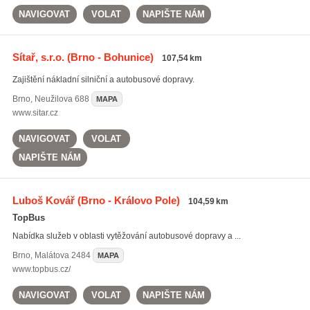
NAVIGOVAT
VOLAT
NAPIŠTE NÁM
Sítař, s.r.o.
(Brno - Bohunice)
107,54 km
Zajištění nákladní silniční a autobusové dopravy.
Brno
,
Neužilova 688
MAPA
www.sitar.cz
NAVIGOVAT
VOLAT
NAPIŠTE NÁM
Luboš Kovář
(Brno - Královo Pole)
104,59 km
TopBus
Nabídka služeb v oblasti vytěžování autobusové dopravy a ...
Brno
,
Malátova 2484
MAPA
www.topbus.cz/
NAVIGOVAT
VOLAT
NAPIŠTE NÁM