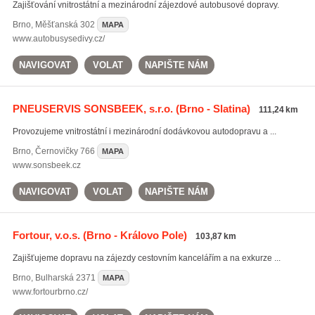
Zajišťování vnitrostátní a mezinárodní zájezdové autobusové dopravy.
Brno
,
Měšťanská 302
MAPA
www.autobusysedivy.cz/
NAVIGOVAT
VOLAT
NAPIŠTE NÁM
PNEUSERVIS SONSBEEK, s.r.o.
(Brno - Slatina)
111,24 km
Provozujeme vnitrostátní i mezinárodní dodávkovou autodopravu a ...
Brno
,
Černovičky 766
MAPA
www.sonsbeek.cz
NAVIGOVAT
VOLAT
NAPIŠTE NÁM
Fortour, v.o.s.
(Brno - Královo Pole)
103,87 km
Zajišťujeme dopravu na zájezdy cestovním kancelářím a na exkurze ...
Brno
,
Bulharská 2371
MAPA
www.fortourbrno.cz/