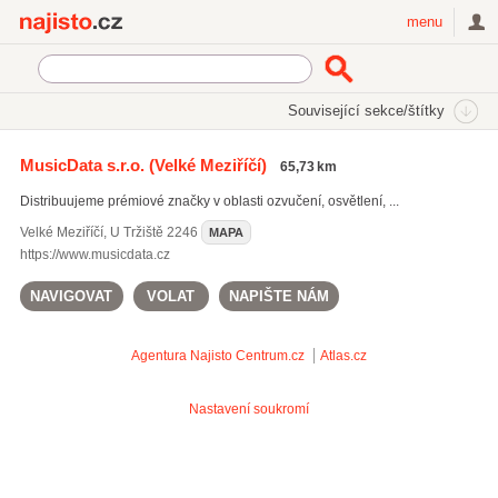
Najisto.cz
menu
SEKCE
ŠTÍTKY
Související sekce/štítky
Najisto.cz
Internetové obchody a služby
On-line obchody
MusicData s.r.o.
(Velké Meziříčí)
65,73 km
Modelářské a hobby potřeby
Hudebniny a hudební nástroje
Distribuujeme prémiové značky v oblasti ozvučení, osvětlení, ...
Velké Meziříčí
,
U Tržiště 2246
MAPA
https://www.musicdata.cz
NAVIGOVAT
VOLAT
NAPIŠTE NÁM
Agentura Najisto
Centrum.cz
Atlas.cz
Nastavení soukromí