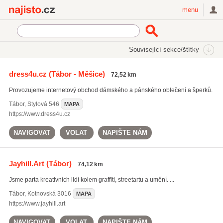
Najisto.cz
menu
SEKCE
ŠTÍTKY
Související sekce/štítky
Najisto.cz
Internetové obchody a služby
On-line obchody
dress4u.cz
(Tábor - Měšice)
72,52 km
Oblečení, obuv a doplňky
Dámské oděvy
Provozujeme internetový obchod dámského a pánského oblečení a šperků.
Tábor
,
Stylová 546
MAPA
https://www.dress4u.cz
NAVIGOVAT
VOLAT
NAPIŠTE NÁM
Jayhill.Art
(Tábor)
74,12 km
Jsme parta kreativních lidí kolem graffiti, streetartu a umění. ...
Tábor
,
Kotnovská 3016
MAPA
https://www.jayhill.art
NAVIGOVAT
VOLAT
NAPIŠTE NÁM