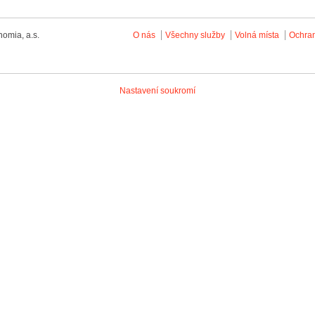
omia, a.s.
O nás
Všechny služby
Volná místa
Ochra
Nastavení soukromí