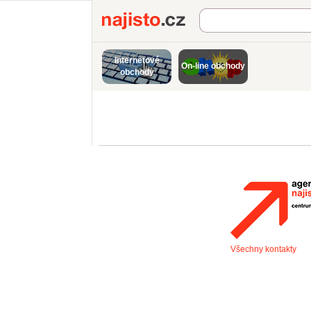
Najisto.cz
Internetové
On-line obchody
obchody
Všechny kontakty