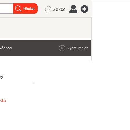
Sekce
Náchod
Vybrat region
by
ačka