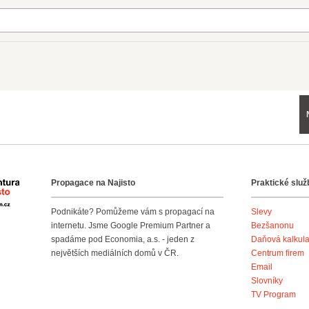
Propagace na Najisto
Praktické služ
Agentura Najisto
Podnikáte? Pomůžeme vám s propagací na
Slevy
internetu. Jsme Google Premium Partner a
Bezšanonu
spadáme pod Economia, a.s. - jeden z
Daňová kalkul
největších mediálních domů v ČR.
Centrum firem
Email
Slovníky
TV Program