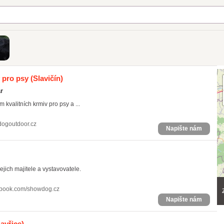
 pro psy
(Slavičín)
r
kvalitních krmiv pro psy a ...
dogoutdoor.cz
Napište nám
jich majitele a vystavovatele.
cebook.com/showdog.cz
Napište nám
avřice)