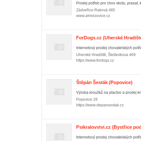
Prodej potřeb pro chov skotu, prasat, k
Zádveřice-Raková
485
www.almvizovice.cz
ForDogs.cz
(Uherské Hradišt
Internetový prodej chovatelských potře
Uherské Hradiště
,
Štefánikova 469
https://www.fordogs.cz
Štěpán Šesták
(Popovice)
Výroba kroužků na ptactvo a prodej kr
Popovice
28
https://www.stepansestak.cz
Psikralovstvi.cz
(Bystřice po
Internetový prodej chovatelských potře