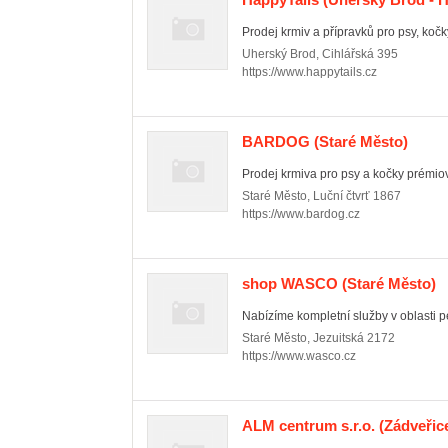
Prodej krmiv a přípravků pro psy, kočky 
Uherský Brod
,
Cihlářská 395
https://www.happytails.cz
BARDOG
(Staré Město)
Prodej krmiva pro psy a kočky prémiov
Staré Město
,
Luční čtvrť 1867
https://www.bardog.cz
shop WASCO
(Staré Město)
Nabízíme kompletní služby v oblasti péč
Staré Město
,
Jezuitská 2172
https://www.wasco.cz
ALM centrum s.r.o.
(Zádveřic