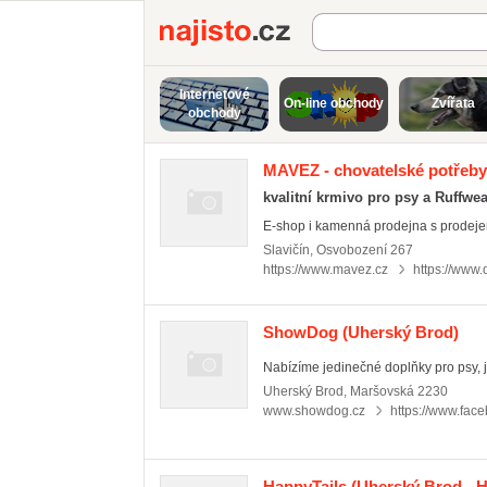
Najisto.cz
Internetové
On-line obchody
Zvířata
obchody
MAVEZ - chovatelské potřeby
kvalitní krmivo pro psy a Ruffwea
E-shop i kamenná prodejna s prodejem 
Slavičín
,
Osvobození 267
https://www.mavez.cz
https://www.
ShowDog
(Uherský Brod)
Nabízíme jedinečné doplňky pro psy, je
Uherský Brod
,
Maršovská 2230
www.showdog.cz
https://www.fa
HappyTails
(Uherský Brod - H