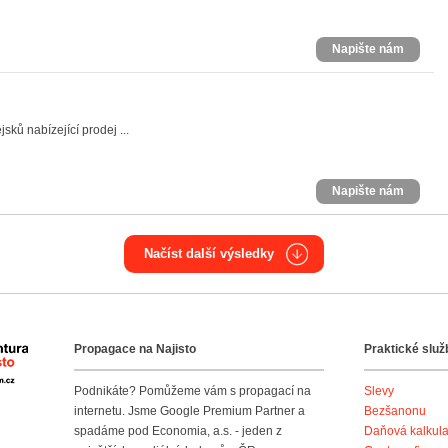
Napište nám
sků nabízející prodej ...
Napište nám
Načíst další výsledky
Propagace na Najisto
Praktické služ
Agentura Najisto
Podnikáte? Pomůžeme vám s propagací na
Slevy
internetu. Jsme Google Premium Partner a
Bezšanonu
spadáme pod Economia, a.s. - jeden z
Daňová kalkul