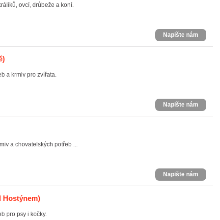
rálíků, ovcí, drůbeže a koní.
Napište nám
ě)
b a krmiv pro zvířata.
Napište nám
miv a chovatelských potřeb ...
Napište nám
d Hostýnem)
b pro psy i kočky.