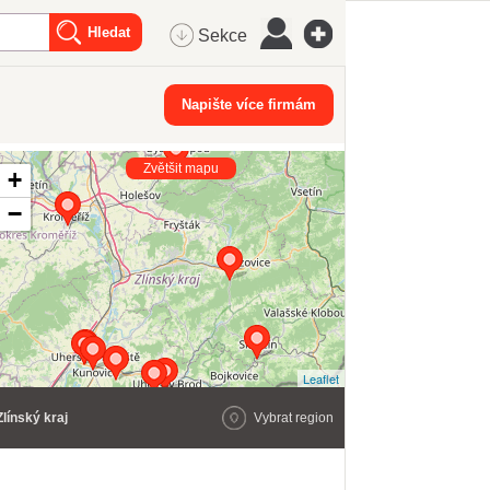
Sekce
Napište více firmám
Zvětšit mapu
+
−
Leaflet
Zlínský kraj
Vybrat region