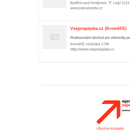
Bystřice pod Hostýnem
,
Tř. Legií 1115
www.psikralovstvi.cz
Vsepropejska.cz
(Kroměříž)
Profesionální obchod pro milovníky pej
Kroměříž
,
Hulínská 1799
https://www.vsepropejska.cz
Všechny kontakty