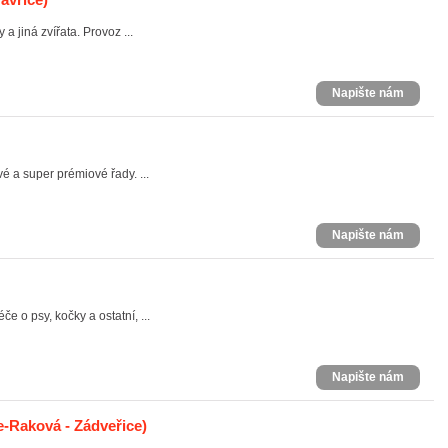
a jiná zvířata. Provoz ...
Napište nám
é a super prémiové řady. ...
Napište nám
e o psy, kočky a ostatní, ...
Napište nám
e-Raková - Zádveřice)