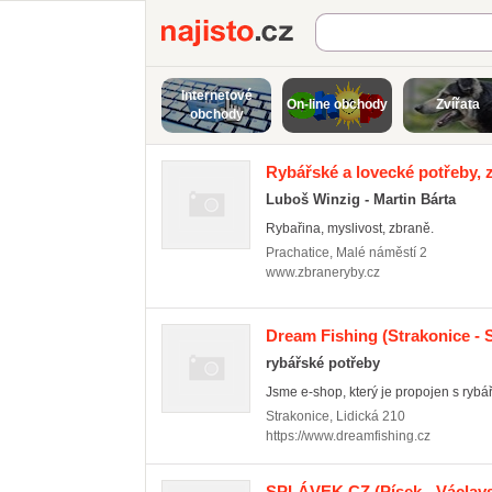
Najisto.cz
Internetové
On-line obchody
Zvířata
obchody
Rybářské a lovecké potřeby, 
Luboš Winzig - Martin Bárta
Rybařina, myslivost, zbraně.
Prachatice
,
Malé náměstí 2
www.zbraneryby.cz
Dream Fishing
(Strakonice - S
rybářské potřeby
Jsme e-shop, který je propojen s ryb
Strakonice
,
Lidická 210
https://www.dreamfishing.cz
SPLÁVEK.CZ
(Písek - Václav