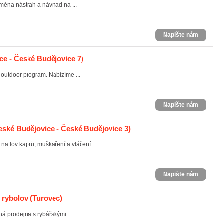
éna nástrah a návnad na ...
Napište nám
e - České Budějovice 7)
 outdoor program. Nabízíme ...
Napište nám
ské Budějovice - České Budějovice 3)
na lov kaprů, muškaření a vláčení.
Napište nám
ý rybolov
(Turovec)
 prodejna s rybářskými ...