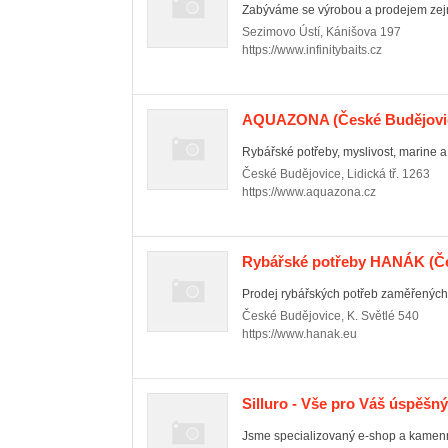
Zabýváme se výrobou a prodejem zejm
Sezimovo Ústí
,
Kánišova 197
https://www.infinitybaits.cz
AQUAZONA
(České Budějovic
Rybářské potřeby, myslivost, marine a
České Budějovice
,
Lidická tř. 1263
https://www.aquazona.cz
Rybářské potřeby HANÁK
(Če
Prodej rybářských potřeb zaměřených 
České Budějovice
,
K. Světlé 540
https://www.hanak.eu
Silluro - Vše pro Váš úspěšn
Jsme specializovaný e-shop a kamenná