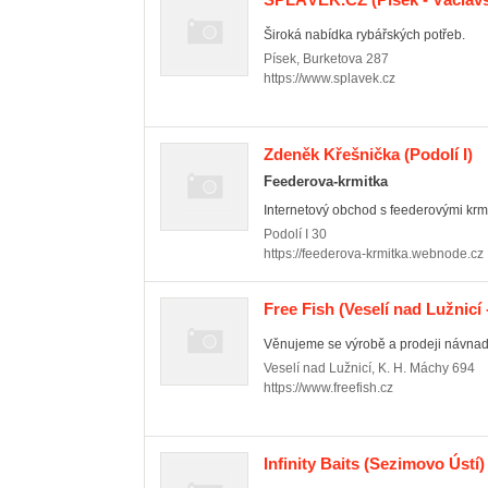
Široká nabídka rybářských potřeb.
Písek
,
Burketova 287
https://www.splavek.cz
Zdeněk Křešnička
(Podolí I)
Feederova-krmitka
Internetový obchod s feederovými krmí
Podolí I
30
https://feederova-krmitka.webnode.cz
Free Fish
(Veselí nad Lužnicí -
Věnujeme se výrobě a prodeji návnad 
Veselí nad Lužnicí
,
K. H. Máchy 694
https://www.freefish.cz
Infinity Baits
(Sezimovo Ústí)