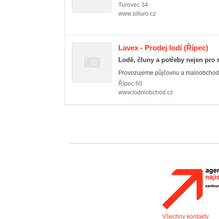
Turovec
34
www.silluro.cz
Lavex - Prodej lodí
(Řípec)
Lodě, čluny a potřeby nejen pro 
Provozujeme půjčovnu a maloobchodní,
Řípec
60
www.lodniobchod.cz
Všechny kontakty