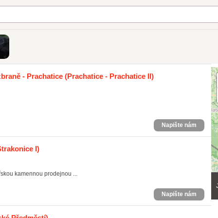
zbraně - Prachatice
(Prachatice - Prachatice II)
Napište nám
trakonice I)
ářskou kamennou prodejnou ...
Napište nám
ské Předměstí)