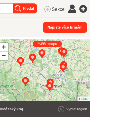
Sekce
Napište více firmám
Zvětšit mapu
+
−
Leaflet
Jihočeský kraj
Vybrat region