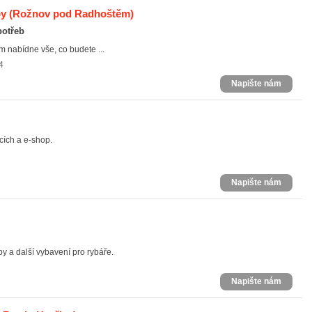
by
(Rožnov pod Radhoštěm)
potřeb
 nabídne vše, co budete ...
4
Napište nám
cích a e-shop.
Napište nám
 a další vybavení pro rybáře.
Napište nám