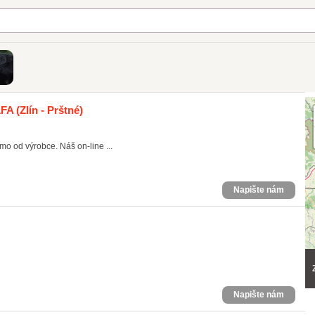
LFA
(Zlín - Prštné)
mo od výrobce. Náš on-line ...
Napište nám
Napište nám