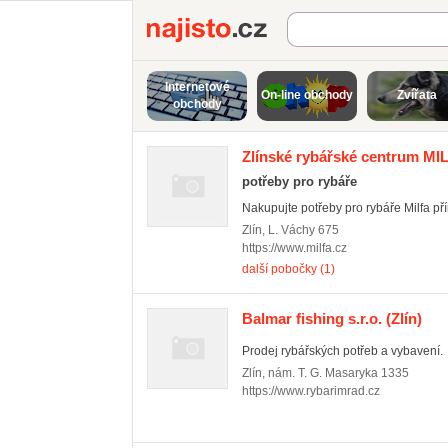
Najisto.cz
Internetové
On-line obchody
Zvířata
obchody
Zlínské rybářské centrum MI
potřeby pro rybáře
Nakupujte potřeby pro rybáře Milfa pří
Zlín
,
L. Váchy 675
https://www.milfa.cz
další pobočky (1)
Balmar fishing s.r.o.
(Zlín)
Prodej rybářských potřeb a vybavení.
Zlín
,
nám. T. G. Masaryka 1335
https://www.rybarimrad.cz