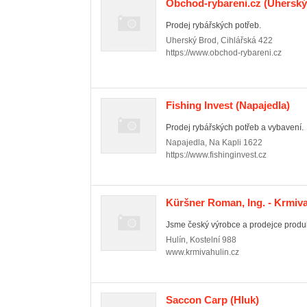
Obchod-rybareni.cz
(Uherský 
Prodej rybářských potřeb.
Uherský Brod
,
Cihlářská 422
https://www.obchod-rybareni.cz
Fishing Invest
(Napajedla)
Prodej rybářských potřeb a vybavení.
Napajedla
,
Na Kapli 1622
https://www.fishinginvest.cz
Küršner Roman, Ing. - Krmiva
Jsme český výrobce a prodejce produkt
Hulín
,
Kostelní 988
www.krmivahulin.cz
Saccon Carp
(Hluk)