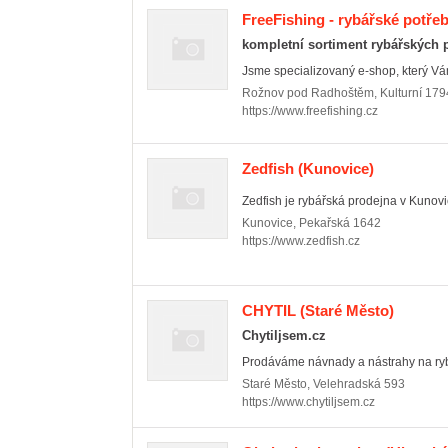
FreeFishing - rybářské potře
kompletní sortiment rybářských 
Jsme specializovaný e-shop, který Vám
Rožnov pod Radhoštěm
,
Kulturní 179
https://www.freefishing.cz
Zedfish
(Kunovice)
Zedfish je rybářská prodejna v Kunovi
Kunovice
,
Pekařská 1642
https://www.zedfish.cz
CHYTIL
(Staré Město)
Chytiljsem.cz
Prodáváme návnady a nástrahy na ryby
Staré Město
,
Velehradská 593
https://www.chytiljsem.cz