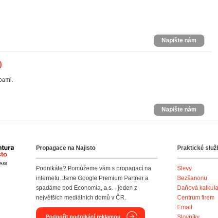
Napište nám
)
bami.
Napište nám
Propagace na Najisto
Praktické služ
Agentura Najisto
Podnikáte? Pomůžeme vám s propagací na
Slevy
internetu. Jsme Google Premium Partner a
Bezšanonu
spadáme pod Economia, a.s. - jeden z
Daňová kalkul
největších mediálních domů v ČR.
Centrum firem
Email
Podpořit podnikání reklamou
Slovníky