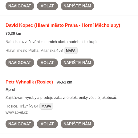
NAVIGOVAT
VOLAT
NAPIŠTE NÁM
David Kopec
(Hlavní město Praha - Horní Měcholupy)
70,30 km
Nabídka ozvučování kulturních akcí a hudebních skupin.
Hlavní město Praha
,
Milánská 458
MAPA
NAVIGOVAT
VOLAT
NAPIŠTE NÁM
Petr Vyhnalík
(Rosice)
96,61 km
Ap-el
Zajišťování výroby a prodeje zábavné elektroniky včetně jukeboxů.
Rosice
,
Trávníky 84
MAPA
www.ap-el.cz
NAVIGOVAT
VOLAT
NAPIŠTE NÁM