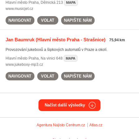
Hlavní město Praha
,
Dělnická 213
MAPA
www.musicjet.cz
NAVIGOVAT
VOLAT
NAPIŠTE NÁM
Jan Baumruk
(Hlavní město Praha - Strašnice)
75,94 km
Provozování jukeboxů a šipkových automatů v Praze a okolí.
Hlavní město Praha
,
Na vinici 648
MAPA
www.jukeboxy-mp3.cz
NAVIGOVAT
VOLAT
NAPIŠTE NÁM
Načíst další výsledky
Agentura Najisto
Centrum.cz
Atlas.cz