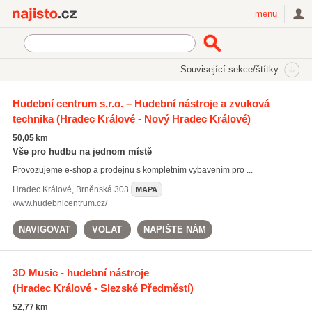
Najisto.cz
menu
SEKCE
ŠTÍTKY
Související sekce/štítky
Najisto.cz
Kultura a zábava
Hudební služby a prodej hudebnin
Hudební centrum s.r.o. – Hudební nástroje a zvuková
technika
(Hradec Králové - Nový Hradec Králové)
Hudebniny a hudební nástroje
(414)
Hudební kluby a diskotéky
(394)
50,05 km
Hudební skupiny a interpreti
(274)
Vše pro hudbu na jednom místě
Provozujeme e-shop a prodejnu s kompletním vybavením pro ...
Všechny související sekce
Hradec Králové
,
Brněnská 303
MAPA
www.hudebnicentrum.cz/
NAVIGOVAT
VOLAT
NAPIŠTE NÁM
3D Music - hudební nástroje
(Hradec Králové - Slezské Předměstí)
52,77 km