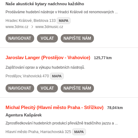
Naše akustické kytary nadchnou každého
Prodáváme hudební nástroje v Hradci Králové od renomovaných ...
Hradec Králové
,
Bieblova 133
MAPA
www.3dmx.cz
www.3dmusic.cz
NAVIGOVAT
VOLAT
NAPIŠTE NÁM
Jaroslav Langer
(Prostějov - Vrahovice)
125,77 km
Zajišťování oprav a výkupu hudebních nástrojů.
Prostějov
,
Vrahovická 470
MAPA
NAVIGOVAT
VOLAT
NAPIŠTE NÁM
Michal Plecitý
(Hlavní město Praha - Střížkov)
78,04 km
Agentura Kašpárek
Zprostředkování hudebních produkcí převážně tradičního jazzu a ...
Hlavní město Praha
,
Harrachovská 325
MAPA