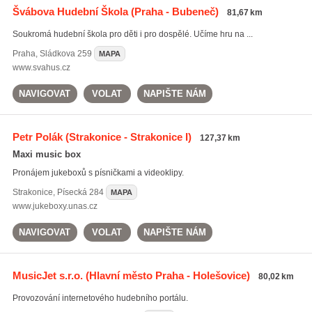
Švábova Hudební Škola
(Praha - Bubeneč)
81,67 km
Soukromá hudební škola pro děti i pro dospělé. Učíme hru na ...
Praha
,
Sládkova 259
MAPA
www.svahus.cz
NAVIGOVAT
VOLAT
NAPIŠTE NÁM
Petr Polák
(Strakonice - Strakonice I)
127,37 km
Maxi music box
Pronájem jukeboxů s písničkami a videoklipy.
Strakonice
,
Písecká 284
MAPA
www.jukeboxy.unas.cz
NAVIGOVAT
VOLAT
NAPIŠTE NÁM
MusicJet s.r.o.
(Hlavní město Praha - Holešovice)
80,02 km
Provozování internetového hudebního portálu.