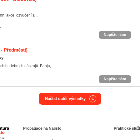
mní akce, ozvučení a ...
z
Napište nám
- Předměstí)
vy
h hudebních nástrojů. Banja, ...
Napište nám
Načíst další výsledky
Propagace na Najisto
Praktické služ
Agentura Najisto