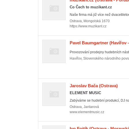
Co Čech to muzikant.cz
Naše firma má již více než dvacetiletou
Ostrava
,
Mongolská 1670
https://www.muzikant.cz
Pavel Baumgartner
(Havířov 
Provozování prodejny hudebních nást
Havířov
,
Slovenského národního povs
Jaroslav Bača
(Ostrava)
ELEMENT MUSIC
Zabýváme se hudební produkcí, DJ na d
Ostrava
,
Jantarová
www.elementmusic.cz
Ivo Fojtík
(Ostrava - Moravská