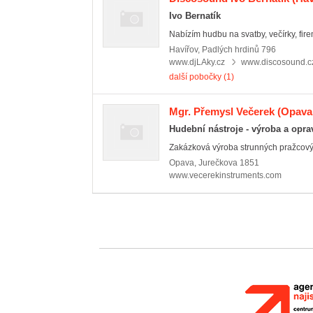
Ivo Bernatík
Nabízím hudbu na svatby, večírky, fire
Havířov
,
Padlých hrdinů 796
www.djLAky.cz
www.discosound.c
další pobočky (1)
Mgr. Přemysl Večerek
(Opava 
Hudební nástroje - výroba a opra
Zakázková výroba strunných pražcovýc
Opava
,
Jurečkova 1851
www.vecerekinstruments.com