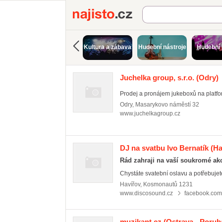
Najisto.cz
Kultura a zábava
Hudební nástroje
Hudební 
Juchelka group, s.r.o.
(Odry)
Prodej a pronájem jukeboxů na platf
Odry
,
Masarykovo náměstí 32
www.juchelkagroup.cz
DJ na svatbu Ivo Bernatík
(Ha
Rád zahraji na vaší soukromé ak
Chystáte svatební oslavu a potřebujete
Havířov
,
Kosmonautů 1231
www.discosound.cz
facebook.com/
muzikant.cz
(Ostrava - Porub