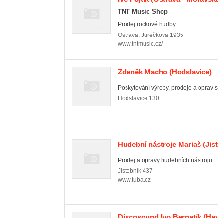
TNT Music Shop
Prodej rockové hudby.
Ostrava
,
Jurečkova 1935
www.tntmusic.cz/
Zdeněk Macho
(Hodslavice)
Poskytování výroby, prodeje a oprav 
Hodslavice
130
Hudební nástroje Mariaš
(Jist
Prodej a opravy hudebních nástrojů.
Jistebník
437
www.tuba.cz
Discosound Ivo Bernatík
(Hav