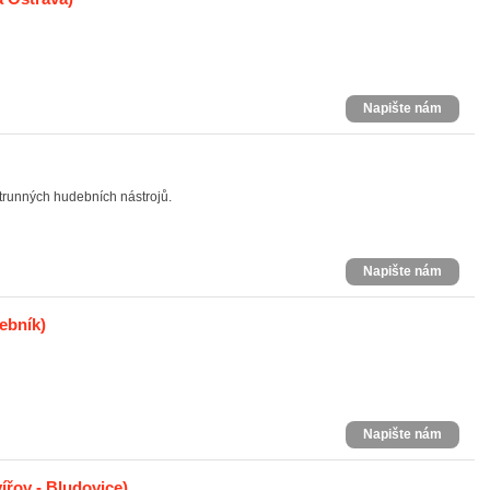
Napište nám
strunných hudebních nástrojů.
Napište nám
ebník)
Napište nám
ířov - Bludovice)