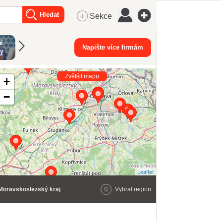
Sekce
í
DJ
Napište více firmám
ry
Zvětšit mapu
+
−
Leaflet
Moravskoslezský kraj
Vybrat region