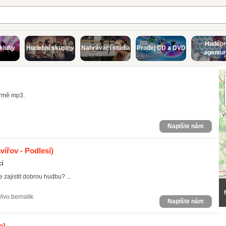
Hudebn
kluby
Hudební skupiny
Nahrávací studia
Prodej CD a DVD
agentu
ormě mp3.
Napište nám
vířov - Podlesí)
ci
 zajistit dobrou hudbu? ...
ivo.bernatik
Napište nám
a)