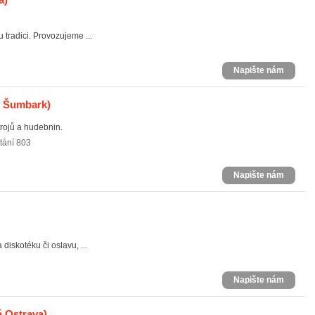
 tradici. Provozujeme ...
Napište nám
- Šumbark)
rojů a hudebnin.
tání 803
Napište nám
iskotéku či oslavu, ...
Napište nám
 Ostrava)