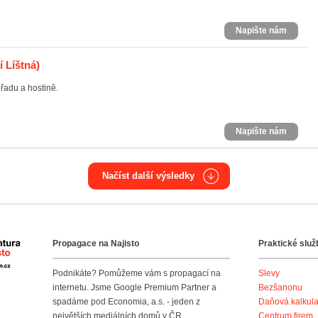
Napište nám
í Líštná)
řadu a hostině.
Napište nám
Načíst další výsledky
Propagace na Najisto
Praktické služ
Agentura Najisto
Podnikáte? Pomůžeme vám s propagací na
Slevy
internetu. Jsme Google Premium Partner a
Bezšanonu
spadáme pod Economia, a.s. - jeden z
Daňová kalkul
největších mediálních domů v ČR.
Centrum firem