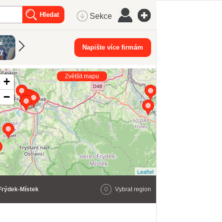
Sekce
í
DJ
Napište více firmám
ry
Zvětšit mapu
+
−
Leaflet
Frýdek-Místek
Vybrat region