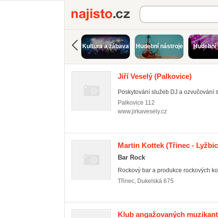
Najisto.cz
Kultura a zábava
Hudební nástroje
Hudební 
Jiří Veselý
(Palkovice)
Poskytování služeb DJ a ozvučování 
Palkovice
112
www.jirkavesely.cz
Martin Kottek
(Třinec - Lyžbic
Bar Rock
Rockový bar a produkce rockových ko
Třinec
,
Dukelská 675
Klub angažovaných muzikan