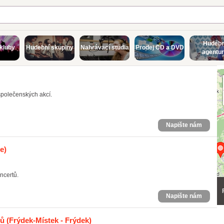
Hudebn
kluby
Hudební skupiny
Nahrávací studia
Prodej CD a DVD
agentu
společenských akcí.
Napište nám
e)
ncertů.
Napište nám
tů
(Frýdek-Místek - Frýdek)