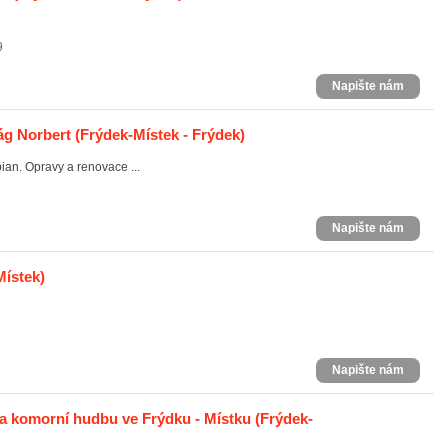
9
Napište nám
ág Norbert
(Frýdek-Místek - Frýdek)
ian. Opravy a renovace ...
Napište nám
Místek)
Napište nám
a komorní hudbu ve Frýdku - Místku
(Frýdek-