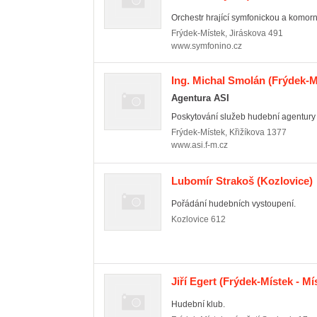
Orchestr hrající symfonickou a komor
Frýdek-Místek
,
Jiráskova 491
www.symfonino.cz
Ing. Michal Smolán
(Frýdek-Mí
Agentura ASI
Poskytování služeb hudební agentury 
Frýdek-Místek
,
Křižíkova 1377
www.asi.f-m.cz
Lubomír Strakoš
(Kozlovice)
Pořádání hudebních vystoupení.
Kozlovice
612
Jiří Egert
(Frýdek-Místek - Mí
Hudební klub.