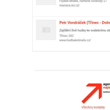
Frýdek-Místek
,
náměstí Svobody 17
manana.wz.cz/
Petr Vondráček
(Třinec - Doln
Zajištění živé hudby ke svatebnímu ob
Třinec
282
www.hudbakobradu.cz/
Všechny kontakty