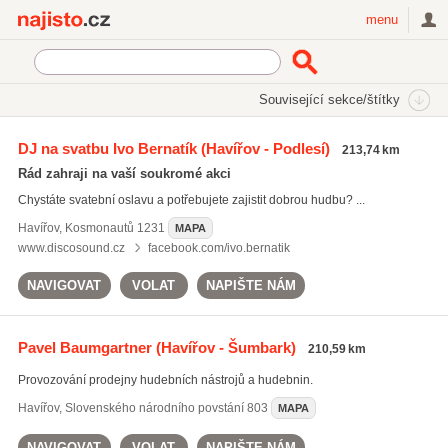
Najisto.cz
menu
SEKCE
ŠTÍTKY
Související sekce/štítky
Najisto.cz
Kultura a zábava
Hudební služby a prodej hudebnin
DJ na svatbu Ivo Bernatík
(Havířov - Podlesí)
213,74 km
Hudebniny a hudební nástroje
(414)
Rád zahraji na vaší soukromé akci
Hudební kluby a diskotéky
(394)
Chystáte svatební oslavu a potřebujete zajistit dobrou hudbu? ...
Hudební skupiny a interpreti
(274)
Havířov
,
Kosmonautů 1231
MAPA
Všechny související sekce
www.discosound.cz
facebook.com/ivo.bernatik
NAVIGOVAT
VOLAT
NAPIŠTE NÁM
Pavel Baumgartner
(Havířov - Šumbark)
210,59 km
Provozování prodejny hudebních nástrojů a hudebnin.
Havířov
,
Slovenského národního povstání 803
MAPA
NAVIGOVAT
VOLAT
NAPIŠTE NÁM