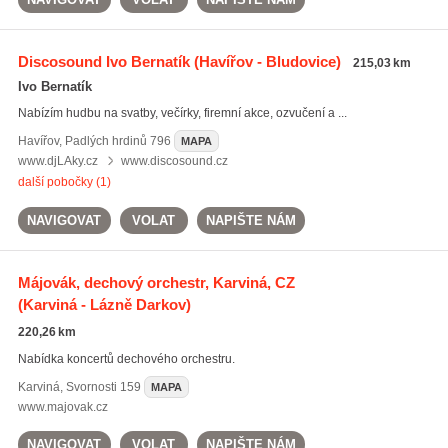
Discosound Ivo Bernatík
(Havířov - Bludovice)
215,03 km
Ivo Bernatík
Nabízím hudbu na svatby, večírky, firemní akce, ozvučení a ...
Havířov
,
Padlých hrdinů 796
MAPA
www.djLAky.cz
www.discosound.cz
další pobočky (1)
NAVIGOVAT
VOLAT
NAPIŠTE NÁM
Májovák, dechový orchestr, Karviná, CZ
(Karviná - Lázně Darkov)
220,26 km
Nabídka koncertů dechového orchestru.
Karviná
,
Svornosti 159
MAPA
www.majovak.cz
NAVIGOVAT
VOLAT
NAPIŠTE NÁM