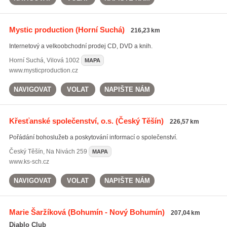
Mystic production
(Horní Suchá)
216,23 km
Internetový a velkoobchodní prodej CD, DVD a knih.
Horní Suchá
,
Vilová 1002
MAPA
www.mysticproduction.cz
NAVIGOVAT
VOLAT
NAPIŠTE NÁM
Křesťanské společenství, o.s.
(Český Těšín)
226,57 km
Pořádání bohoslužeb a poskytování informací o společenství.
Český Těšín
,
Na Nivách 259
MAPA
www.ks-sch.cz
NAVIGOVAT
VOLAT
NAPIŠTE NÁM
Marie Šaržíková
(Bohumín - Nový Bohumín)
207,04 km
Diablo Club