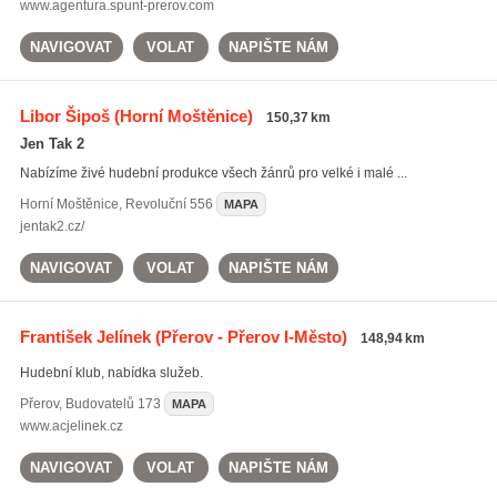
www.agentura.spunt-prerov.com
NAVIGOVAT
VOLAT
NAPIŠTE NÁM
Libor Šipoš
(Horní Moštěnice)
150,37 km
Jen Tak 2
Nabízíme živé hudební produkce všech žánrů pro velké i malé ...
Horní Moštěnice
,
Revoluční 556
MAPA
jentak2.cz/
NAVIGOVAT
VOLAT
NAPIŠTE NÁM
František Jelínek
(Přerov - Přerov I-Město)
148,94 km
Hudební klub, nabídka služeb.
Přerov
,
Budovatelů 173
MAPA
www.acjelinek.cz
NAVIGOVAT
VOLAT
NAPIŠTE NÁM