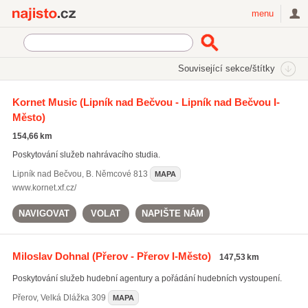
Najisto.cz
menu
SEKCE
ŠTÍTKY
Související sekce/štítky
Najisto.cz
Kultura a zábava
Hudební služby a prodej hudebnin
Kornet Music
(Lipník nad Bečvou - Lipník nad Bečvou I-
Město)
Hudebniny a hudební nástroje
(414)
Hudební kluby a diskotéky
(394)
154,66 km
Hudební skupiny a interpreti
(274)
Poskytování služeb nahrávacího studia.
Všechny související sekce
Lipník nad Bečvou
,
B. Němcové 813
MAPA
www.kornet.xf.cz/
NAVIGOVAT
VOLAT
NAPIŠTE NÁM
Miloslav Dohnal
(Přerov - Přerov I-Město)
147,53 km
Poskytování služeb hudební agentury a pořádání hudebních vystoupení.
Přerov
,
Velká Dlážka 309
MAPA