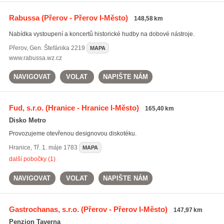
Rabussa
(Přerov - Přerov I-Město)
148,58 km
Nabídka vystoupení a koncertů historické hudby na dobové nástroje.
Přerov
,
Gen. Štefánika 2219
MAPA
www.rabussa.wz.cz
NAVIGOVAT
VOLAT
NAPIŠTE NÁM
Fud, s.r.o.
(Hranice - Hranice I-Město)
165,40 km
Disko Metro
Provozujeme otevřenou designovou diskotéku.
Hranice
,
Tř. 1. máje 1783
MAPA
další pobočky (1)
NAVIGOVAT
VOLAT
NAPIŠTE NÁM
Gastrochanas, s.r.o.
(Přerov - Přerov I-Město)
147,97 km
Penzion Taverna