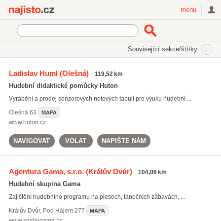
Najisto.cz
menu
SEKCE
ŠTÍTKY
Související sekce/štítky
Najisto.cz
Kultura a zábava
Hudební služby a prodej hudebnin
Ladislav Huml
(Olešná)
119,52 km
Hudebniny a hudební nástroje
(414)
Hudební didaktické pomůcky Huton
Hudební kluby a diskotéky
(394)
Vyrábění a prodej senzorových notových tabulí pro výuku hudební ...
Hudební skupiny a interpreti
(274)
Olešná
63
MAPA
Všechny související sekce
www.huton.cz
NAVIGOVAT
VOLAT
NAPIŠTE NÁM
Agentura Gama, s.r.o.
(Králův Dvůr)
104,06 km
Hudební skupina Gama
Zajištění hudebního programu na plesech, tanečních zábavách, ...
Králův Dvůr
,
Pod Hájem 277
MAPA
www.studiogama.cz