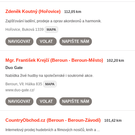
Zdeněk Koutný
(Hořovice)
112,05 km
Zajišťování ladění, prodeje a oprav akordeonů a harmonik.
Hořovice
,
Buková 1339
MAPA
NAVIGOVAT
VOLAT
NAPIŠTE NÁM
Mgr. František Krejčí
(Beroun - Beroun-Město)
102,20 km
Duo Gate
Nabídka živé hudby na společenské i soukromé akce.
Beroun
,
Vít. Hálka 835
MAPA
www.duo-gate.cz/
NAVIGOVAT
VOLAT
NAPIŠTE NÁM
CountryObchod.cz
(Beroun - Beroun-Závodí)
101,42 km
Internetový prodej hudebních a filmových nosičů, knih a ...