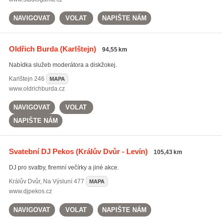
NAVIGOVAT
VOLAT
NAPIŠTE NÁM
Oldřich Burda
(Karlštejn)
94,55 km
Nabídka služeb moderátora a diskžokej.
Karlštejn
246
MAPA
www.oldrichburda.cz
NAVIGOVAT
VOLAT
NAPIŠTE NÁM
Svatební DJ Pekos
(Králův Dvůr - Levín)
105,43 km
DJ pro svatby, firemní večírky a jiné akce.
Králův Dvůr
,
Na Výsluní 477
MAPA
www.djpekos.cz
NAVIGOVAT
VOLAT
NAPIŠTE NÁM