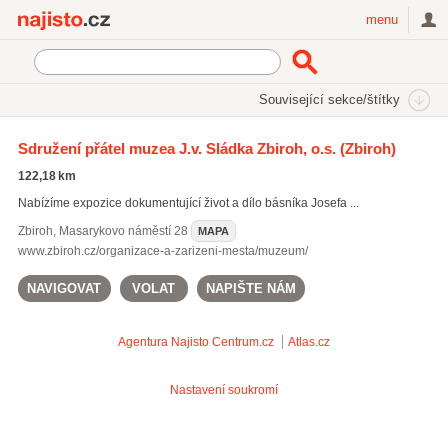
Najisto.cz
menu
SEKCE
ŠTÍTKY
Související sekce/štítky
Najisto.cz
Kultura a zábava
Muzea a galerie
Sdružení přátel muzea J.v. Sládka Zbiroh, o.s.
(Zbiroh)
122,18 km
Nabízíme expozice dokumentující život a dílo básníka Josefa ...
Zbiroh
,
Masarykovo náměstí 28
MAPA
www.zbiroh.cz/organizace-a-zarizeni-mesta/muzeum/
NAVIGOVAT
VOLAT
NAPIŠTE NÁM
Agentura Najisto
Centrum.cz
Atlas.cz
Nastavení soukromí