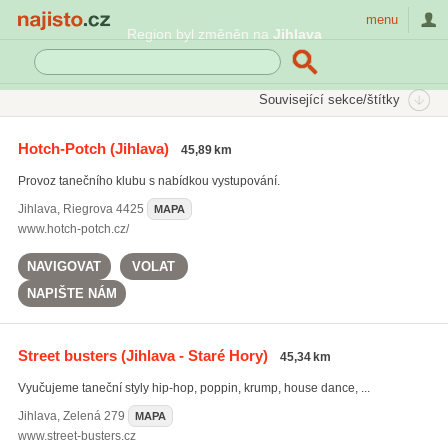
Najisto.cz
menu
Region byl změněn na
Jihlava
SEKCE
ŠTÍTKY
Související sekce/štítky
Najisto.cz
Kultura a zábava
Taneční skupiny a školy
Hotch-Potch
(Jihlava)
45,89 km
Taneční skupiny
Provoz tanečního klubu s nabídkou vystupování.
Jihlava
,
Riegrova 4425
MAPA
www.hotch-potch.cz/
NAVIGOVAT
VOLAT
NAPIŠTE NÁM
Street busters
(Jihlava - Staré Hory)
45,34 km
Vyučujeme taneční styly hip-hop, poppin, krump, house dance, ...
Jihlava
,
Zelená 279
MAPA
www.street-busters.cz