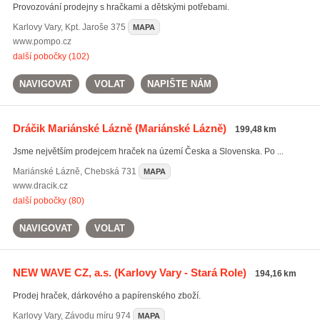
Provozování prodejny s hračkami a dětskými potřebami.
Karlovy Vary
,
Kpt. Jaroše 375
MAPA
www.pompo.cz
další pobočky (102)
NAVIGOVAT
VOLAT
NAPIŠTE NÁM
Dráčik Mariánské Lázně
(Mariánské Lázně)
199,48 km
Jsme největším prodejcem hraček na území Česka a Slovenska. Po ...
Mariánské Lázně
,
Chebská 731
MAPA
www.dracik.cz
další pobočky (80)
NAVIGOVAT
VOLAT
NEW WAVE CZ, a.s.
(Karlovy Vary - Stará Role)
194,16 km
Prodej hraček, dárkového a papírenského zboží.
Karlovy Vary
,
Závodu míru 974
MAPA