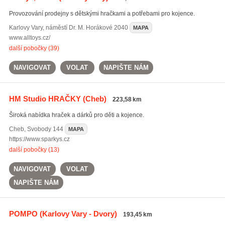
Provozování prodejny s dětskými hračkami a potřebami pro kojence.
Karlovy Vary
,
náměstí Dr. M. Horákové 2040
MAPA
www.alltoys.cz/
další pobočky (39)
NAVIGOVAT
VOLAT
NAPIŠTE NÁM
HM Studio HRAČKY
(Cheb)
223,58 km
Široká nabídka hraček a dárků pro děti a kojence.
Cheb
,
Svobody 144
MAPA
https://www.sparkys.cz
další pobočky (13)
NAVIGOVAT
VOLAT
NAPIŠTE NÁM
POMPO
(Karlovy Vary - Dvory)
193,45 km