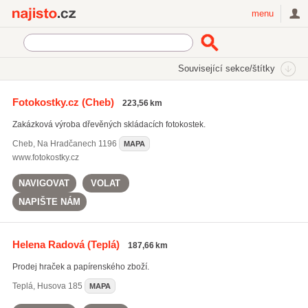
Najisto.cz
menu
SEKCE
ŠTÍTKY
Související sekce/štítky
Najisto.cz
Nakupování
Obchody
Dětské zboží
Hračky
Fotokostky.cz
(Cheb)
223,56 km
On-line prodej hraček
(646)
Zakázková výroba dřevěných skládacích fotokostek.
Cheb
,
Na Hradčanech 1196
MAPA
www.fotokostky.cz
NAVIGOVAT
VOLAT
NAPIŠTE NÁM
Helena Radová
(Teplá)
187,66 km
Prodej hraček a papírenského zboží.
Teplá
,
Husova 185
MAPA