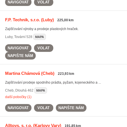
NAVIGOVAT
VOLAT
F.P. Technik, s.r.o.
(Luby)
225,00 km
Zajišťování výroby a prodeje plastových hraček.
Luby
,
Tovární 528
MAPA
NAVIGOVAT
VOLAT
NAPIŠTE NÁM
Martina Chámová
(Cheb)
223,93 km
Zajišťování prodeje spodního prádla, pyžam, kojeneckého a ...
Cheb
,
Dlouhá 462
MAPA
další pobočky (1)
NAVIGOVAT
VOLAT
NAPIŠTE NÁM
Alltoys, s. r.o.
(Karlovy Vary)
191,85 km