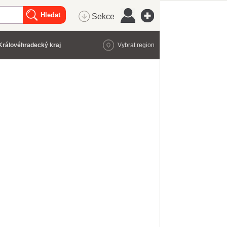
Sekce
Královéhradecký kraj
Vybrat region