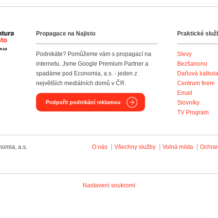
Propagace na Najisto
Praktické služ
Agentura Najisto
Podnikáte? Pomůžeme vám s propagací na
Slevy
internetu. Jsme Google Premium Partner a
Bezšanonu
spadáme pod Economia, a.s. - jeden z
Daňová kalkul
největších mediálních domů v ČR.
Centrum firem
Email
Podpořit podnikání reklamou
Slovníky
TV Program
omia, a.s.
O nás
Všechny služby
Volná místa
Ochra
Nastavení soukromí