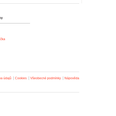
by
ačka
na údajů
Cookies
Všeobecné podmínky
Nápověda