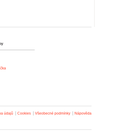
by
ačka
na údajů
Cookies
Všeobecné podmínky
Nápověda