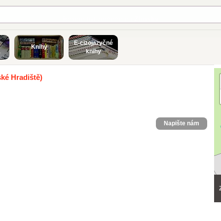
E-cizojazyčné
Knihy
a
knihy
ké Hradiště)
Napište nám