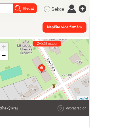
Sekce
Napište více firmám
Zvětšit mapu
+
−
Leaflet
Zlínský kraj
Vybrat region