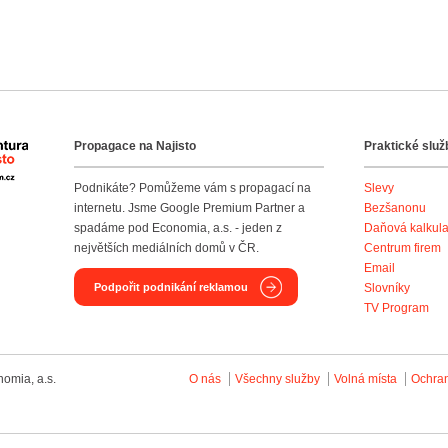
Propagace na Najisto
Praktické služ
Agentura Najisto
Podnikáte? Pomůžeme vám s propagací na
Slevy
internetu. Jsme Google Premium Partner a
Bezšanonu
spadáme pod Economia, a.s. - jeden z
Daňová kalkul
největších mediálních domů v ČR.
Centrum firem
Email
Podpořit podnikání reklamou
Slovníky
TV Program
omia, a.s.
O nás
Všechny služby
Volná místa
Ochra