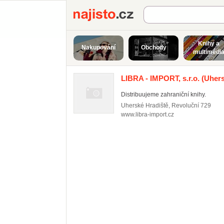
Najisto.cz
Knihy a
Nakupování
Obchody
multimédi
LIBRA - IMPORT, s.r.o.
(Uhers
Distribuujeme zahraniční knihy.
Uherské Hradiště
,
Revoluční 729
www.libra-import.cz