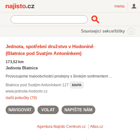
Najisto.cz
menu
SEKCE
ŠTÍTKY
Související sekce/štítky
Najisto.cz
Nakupování
Obchody
Potraviny a nápoje
Jednota, spotřební družstvo v Hodoníně
Smíšené zboží a koloniály
(Blatnice pod Svatým Antonínkem)
On-line prodej smíšeného zboží
(1)
173,52 km
Jednota Blatnice
Provozujeme maloobchodní prodejny s širokým sortimentem ...
Blatnice pod Svatým Antonínkem
127
MAPA
www.jednota-hodonin.cz
další pobočky (70)
NAVIGOVAT
VOLAT
NAPIŠTE NÁM
Agentura Najisto
Centrum.cz
Atlas.cz