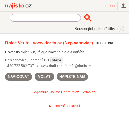
Najisto.cz
menu
SEKCE
ŠTÍTKY
Související sekce/štítky
Najisto.cz
Nakupování
Obchody
Potraviny a nápoje
Dolce Verita - www.dorita.cz
(Neplachovice)
168,36 km
Vinotéky
Dovoz italských vín, kávy, olivového oleje a dalších.
On-line prodej vín
(269)
Neplachovice
,
Zahradní 121
MAPA
+420 733 582 737
www.dorita.cz
info@dorita.cz
NAVIGOVAT
VOLAT
NAPIŠTE NÁM
Agentura Najisto
Centrum.cz
Atlas.cz
Nastavení soukromí