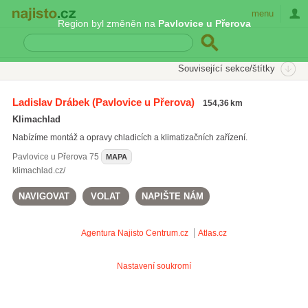
Najisto.cz
menu
Region byl změněn na
Pavlovice u Přerova
SEKCE
ŠTÍTKY
Související sekce/štítky
Najisto.cz
Nakupování
Obchody
Stroje a zařízení
Ladislav Drábek
(Pavlovice u Přerova)
154,36 km
Chladicí a mrazicí technika
Klimachlad
On-line prodej chladicí a mrazicí techniky
(3)
Nabízíme montáž a opravy chladicích a klimatizačních zařízení.
Pavlovice u Přerova
75
MAPA
klimachlad.cz/
NAVIGOVAT
VOLAT
NAPIŠTE NÁM
Agentura Najisto
Centrum.cz
Atlas.cz
Nastavení soukromí