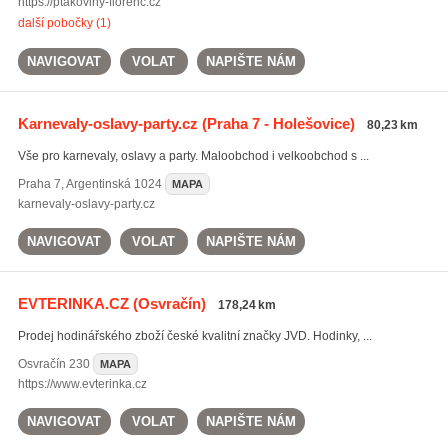
https://ptakoviny-florenc.cz
další pobočky (1)
NAVIGOVAT
VOLAT
NAPIŠTE NÁM
Karnevaly-oslavy-party.cz
(Praha 7 - Holešovice)
80,23 km
Vše pro karnevaly, oslavy a party. Maloobchod i velkoobchod s ...
Praha 7
,
Argentinská 1024
MAPA
karnevaly-oslavy-party.cz
NAVIGOVAT
VOLAT
NAPIŠTE NÁM
EVTERINKA.CZ
(Osvračín)
178,24 km
Prodej hodinářského zboží české kvalitní značky JVD. Hodinky, ...
Osvračín
230
MAPA
https://www.evterinka.cz
NAVIGOVAT
VOLAT
NAPIŠTE NÁM