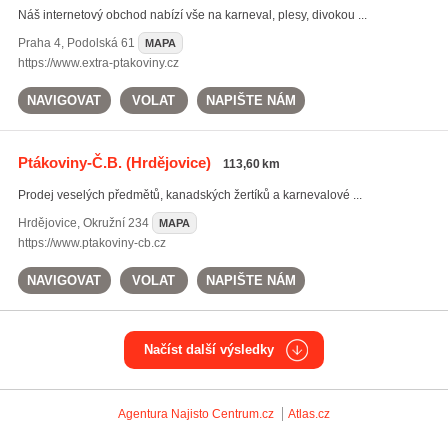
Náš internetový obchod nabízí vše na karneval, plesy, divokou ...
Praha 4
,
Podolská 61
MAPA
https://www.extra-ptakoviny.cz
NAVIGOVAT
VOLAT
NAPIŠTE NÁM
Ptákoviny-Č.B.
(Hrdějovice)
113,60 km
Prodej veselých předmětů, kanadských žertíků a karnevalové ...
Hrdějovice
,
Okružní 234
MAPA
https://www.ptakoviny-cb.cz
NAVIGOVAT
VOLAT
NAPIŠTE NÁM
Načíst další výsledky
Agentura Najisto
Centrum.cz
Atlas.cz