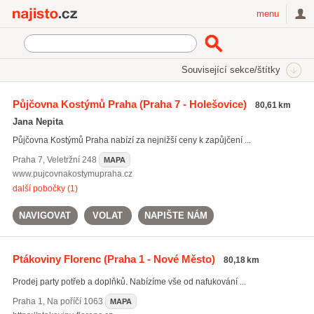
Najisto.cz
menu
SEKCE
ŠTÍTKY
Související sekce/štítky
Najisto.cz
Nakupování
Obchody
Zábavní a dárkové zboží
Půjčovna Kostýmů Praha
(Praha 7 - Holešovice)
80,61 km
Karnevalové kostýmy a masky
Jana Nepita
Půjčovna Kostýmů Praha nabízí za nejnižší ceny k zapůjčení ...
Praha 7
,
Veletržní 248
MAPA
www.pujcovnakostymupraha.cz
další pobočky (1)
NAVIGOVAT
VOLAT
NAPIŠTE NÁM
Ptákoviny Florenc
(Praha 1 - Nové Město)
80,18 km
Prodej party potřeb a doplňků. Nabízíme vše od nafukování ...
Praha 1
,
Na poříčí 1063
MAPA