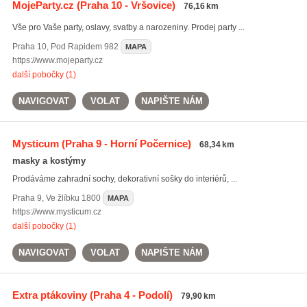
MojeParty.cz
(Praha 10 - Vršovice)
76,16 km
Vše pro Vaše party, oslavy, svatby a narozeniny. Prodej party ...
Praha 10
,
Pod Rapidem 982
MAPA
https://www.mojeparty.cz
další pobočky (1)
NAVIGOVAT
VOLAT
NAPIŠTE NÁM
Mysticum
(Praha 9 - Horní Počernice)
68,34 km
masky a kostýmy
Prodáváme zahradní sochy, dekorativní sošky do interiérů, ...
Praha 9
,
Ve žlíbku 1800
MAPA
https://www.mysticum.cz
další pobočky (1)
NAVIGOVAT
VOLAT
NAPIŠTE NÁM
Extra ptákoviny
(Praha 4 - Podolí)
79,90 km