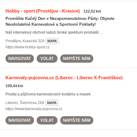
Hobby - sport
(Prostějov - Krasice)
122,52 km
Proměňte Každý Den v Nezapomenutelnou Párty: Objevte
Neodolatelné Karnevalové a Sportovní Poklady!
Náš internetový obchod nabízí široké spektrum produktů ...
Prostějov
,
Krasická 329
MAPA
https://www.hobby-sport.cz
NAVIGOVAT
VOLAT
NAPIŠTE NÁM
Karnevaly-pujcovna.cz
(Liberec - Liberec X-Františkov)
109,44 km
Prodej a půjčovna karnevalových kostýmu a masek.
Liberec
,
Švermova 268
MAPA
https://www.karnevaly-pujcovna.cz
NAVIGOVAT
VOLAT
NAPIŠTE NÁM