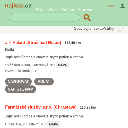
Najisto.cz
menu
Region byl změněn na
Liberec
SEKCE
ŠTÍTKY
Související sekce/štítky
Najisto.cz
Nakupování
Obchody
Zvířata a chovatelství
Jiří Pelant
(Stráž nad Nisou)
112,46 km
Krmiva a krmné směsi
Bella
On-line prodej krmiv a krmných směsí
(189)
Zajišťování prodeje chovatelských potřeb a krmiva.
Stráž nad Nisou
,
Kateřinská 283
MAPA
www.bella-krmiva.cz
NAVIGOVAT
VOLAT
NAPIŠTE NÁM
Farmářské služby, s.r.o.
(Chrastava)
116,98 km
Zajišťování prodeje chovatelských potřeb a krmiva.
Chrastava
,
Družstevní 107
MAPA