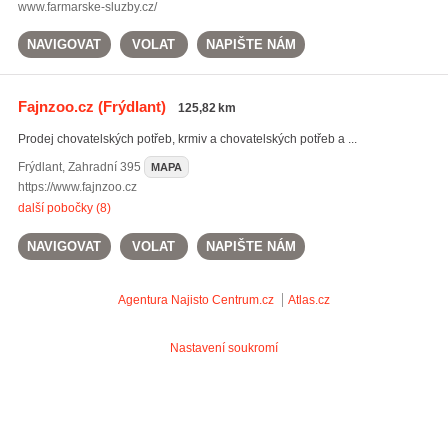
www.farmarske-sluzby.cz/
NAVIGOVAT
VOLAT
NAPIŠTE NÁM
Fajnzoo.cz
(Frýdlant)
125,82 km
Prodej chovatelských potřeb, krmiv a chovatelských potřeb a ...
Frýdlant
,
Zahradní 395
MAPA
https://www.fajnzoo.cz
další pobočky (8)
NAVIGOVAT
VOLAT
NAPIŠTE NÁM
Agentura Najisto
Centrum.cz
Atlas.cz
Nastavení soukromí