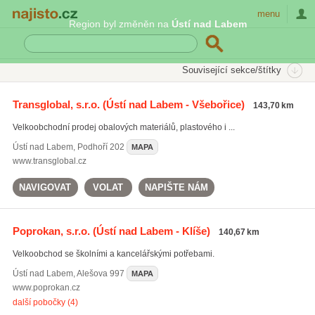
Najisto.cz
menu
Region byl změněn na
Ústí nad Labem
SEKCE
ŠTÍTKY
Související sekce/štítky
Najisto.cz
Nakupování
Velkoobchod a zprostředkování obchodu
Transglobal, s.r.o.
(Ústí nad Labem - Všebořice)
143,70 km
Kancelářské potřeby a vybavení
Velkoobchodní prodej obalových materiálů, plastového i ...
Ústí nad Labem
,
Podhoří 202
MAPA
www.transglobal.cz
NAVIGOVAT
VOLAT
NAPIŠTE NÁM
Poprokan, s.r.o.
(Ústí nad Labem - Klíše)
140,67 km
Velkoobchod se školními a kancelářskými potřebami.
Ústí nad Labem
,
Alešova 997
MAPA
www.poprokan.cz
další pobočky (4)