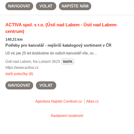
NAVIGOVAT
VOLAT
NAPIŠTE NÁM
ACTIVA spol. s r.o.
(Ústí nad Labem - Ústí nad Labem-
centrum)
140,31 km
Potřeby pro kancelář - nejširší katalogový sortiment v ČR
Už víc jak 25 let dodáváme do vašich kanceláří vše, co ...
Ústí nad Labem
,
Na Luhách 3625
MAPA
https://www.activa.cz
další pobočky (8)
NAVIGOVAT
VOLAT
Agentura Najisto
Centrum.cz
Atlas.cz
Nastavení soukromí