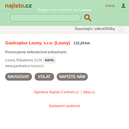
Najisto.cz
menu
Region byl změněn na
Louny
SEKCE
ŠTÍTKY
Související sekce/štítky
Najisto.cz
Nakupování
Velkoobchod a zprostředkování obchodu
Gastroplus Louny, s.r.o.
(Louny)
132,29 km
Potraviny a nápoje
Provozujeme velkoobchod potravinami.
Louny
,
Rybalkova 2128
MAPA
www.gastroplus-louny.cz
NAVIGOVAT
VOLAT
NAPIŠTE NÁM
Agentura Najisto
Centrum.cz
Atlas.cz
Nastavení soukromí