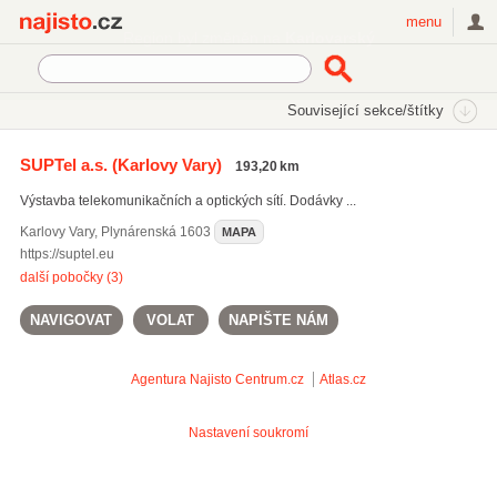
Najisto.cz
menu
SEKCE
ŠTÍTKY
Související sekce/štítky
Najisto.cz
Počítače a komunikace
Počítačové a síťové služby
SUPTel a.s.
(Karlovy Vary)
193,20 km
Optické sítě
Výstavba telekomunikačních a optických sítí. Dodávky ...
Karlovy Vary
,
Plynárenská 1603
MAPA
https://suptel.eu
další pobočky (3)
NAVIGOVAT
VOLAT
NAPIŠTE NÁM
Agentura Najisto
Centrum.cz
Atlas.cz
Nastavení soukromí