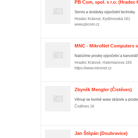
PB Com, spol. s r.o.
(Hradec K
Servis a dodávky výpočetní techniky.
Hradec Králové
,
Kydlinovská 161
www.pbcom.cz
MNC - MikroNet Computers s.
Nabízíme prodej výpočetní a kancelář
Hradec Králové
,
Habrmanova 165
https://www.mironet.cz
Zbyněk Mengler
(Čistěves)
Věnuji se tvorbě www stránek a prodej
Čistěves
16
Jan Štěpán
(Doubravice)