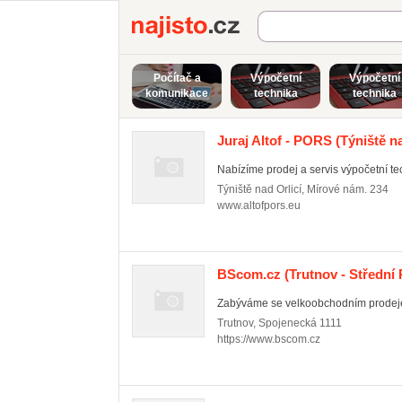
Najisto.cz
Počítač a
Výpočetní
Výpočetní
komunikace
technika
technika
Juraj Altof - PORS
(Týniště na
Nabízíme prodej a servis výpočetní te
Týniště nad Orlicí
,
Mírové nám. 234
www.altofpors.eu
BScom.cz
(Trutnov - Střední
Zabýváme se velkoobchodním prodejem
Trutnov
,
Spojenecká 1111
https://www.bscom.cz