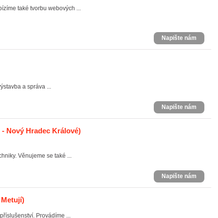
bízíme také tvorbu webových ...
Napište nám
ýstavba a správa ...
Napište nám
 - Nový Hradec Králové)
chniky. Věnujeme se také ...
Napište nám
Metují)
říslušenství. Provádíme ...