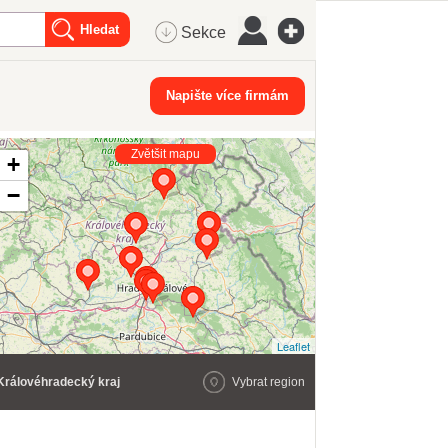
Sekce
Napište více firmám
Zvětšit mapu
+
−
Leaflet
Královéhradecký kraj
Vybrat region