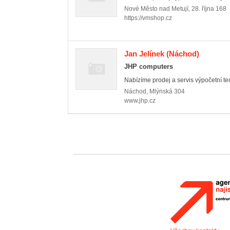
Nové Město nad Metují
,
28. října 168
https://vmshop.cz
Jan Jelínek
(Náchod)
JHP computers
Nabízíme prodej a servis výpočetní te
Náchod
,
Mlýnská 304
www.jhp.cz