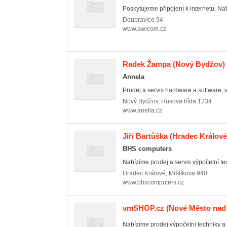
Poskytujeme připojení k internetu. Na
Doubravice
94
www.awicom.cz
Radek Žampa
(Nový Bydžov)
Annela
Prodej a servis hardware a software, v
Nový Bydžov
,
Husova třída 1234
www.anella.cz
Jiří Bartůška
(Hradec Králové
BHS computers
Nabízíme prodej a servis výpočetní te
Hradec Králové
,
Mrštíkova 940
www.bhscomputers.cz
vmSHOP.cz
(Nové Město nad 
Nabízíme prodej výpočetní techniky a p