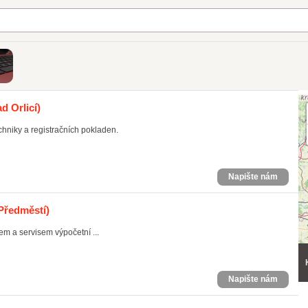
d Orlicí)
chniky a registračních pokladen.
Napište nám
 Předměstí)
 a servisem výpočetní ...
Napište nám