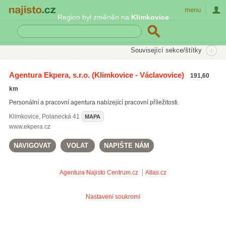
Najisto.cz
menu
Region byl změněn na
Klimkovice
SEKCE
ŠTÍTKY
Související sekce/štítky
Najisto.cz
Práce a kariéra
Personální a pracovní agentury
Agentura Ekpera, s.r.o.
(Klimkovice - Václavovice)
191,60
Brigády a krátkodobé práce
(71)
km
Kontrola nemocných
(18)
Personální a pracovní agentura nabízející pracovní příležitosti.
Práce v erotice
(16)
Klimkovice
,
Polanecká 41
MAPA
Všechny související sekce
www.ekpera.cz
NAVIGOVAT
VOLAT
NAPIŠTE NÁM
Agentura Najisto
Centrum.cz
Atlas.cz
Nastavení soukromí