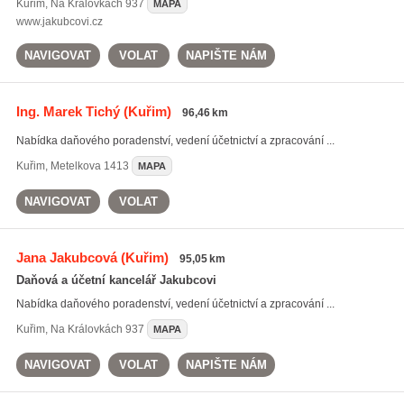
Kuřim
,
Na Královkách 937
MAPA
www.jakubcovi.cz
NAVIGOVAT
VOLAT
NAPIŠTE NÁM
Ing. Marek Tichý
(Kuřim)
96,46 km
Nabídka daňového poradenství, vedení účetnictví a zpracování ...
Kuřim
,
Metelkova 1413
MAPA
NAVIGOVAT
VOLAT
Jana Jakubcová
(Kuřim)
95,05 km
Daňová a účetní kancelář Jakubcovi
Nabídka daňového poradenství, vedení účetnictví a zpracování ...
Kuřim
,
Na Královkách 937
MAPA
NAVIGOVAT
VOLAT
NAPIŠTE NÁM