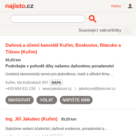
Najisto.cz
menu
SEKCE
ŠTÍTKY
Související sekce/štítky
Najisto.cz
Právo a finance
Daně a účetnictví
Daňová a účetní kancelář Kuřim, Boskovice, Blansko a
Auditoři a daňoví poradci
Tišnov
(Kuřim)
95,05 km
Podnikejte v pohodě díky našemu daňovému poradenství
Ucelený ekonomický servis pro jednotlivce, malé a střední firmy ...
Kuřim
,
Na Královkách 937
MAPA
+420 604 611 234
www.jakubcovi.cz
jakubcovi@telecom.cz
NAVIGOVAT
VOLAT
NAPIŠTE NÁM
Ing. Jiří Jakubec
(Kuřim)
95,05 km
Nabízíme vedení účetnictví, daňové evidence, poradenství a ...