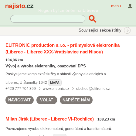
Najisto.cz
menu
Region byl změněn na
Liberec
SEKCE
ŠTÍTKY
Související sekce/štítky
Najisto.cz
Průmysl a výroba
Elektrotechnický průmysl
ELITRONIC production s.r.o. - průmyslová elektronika
Elektrická zařízení pro průmysl
(Liberec - Liberec XXX-Vratislavice nad Nisou)
104,06 km
Vývoj a výroba elektroniky, osazování DPS
Poskytujeme komplexní služby v oblasti výroby elektrických a ...
Liberec
,
U Šamotky 1642
MAPA
+420 777 704 399
www.elitronic.cz
obchod@elitronic.cz
NAVIGOVAT
VOLAT
NAPIŠTE NÁM
Milan Jirák
(Liberec - Liberec VI-Rochlice)
108,23 km
Provozujeme výrobu elektromotorů, generátorů a transformátorů.