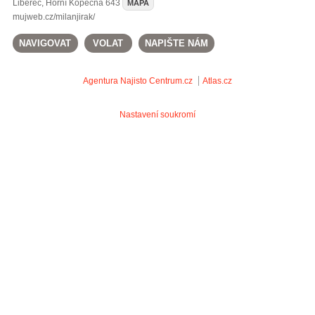
Liberec
,
Horní Kopečná 643
MAPA
mujweb.cz/milanjirak/
NAVIGOVAT
VOLAT
NAPIŠTE NÁM
Agentura Najisto
Centrum.cz
Atlas.cz
Nastavení soukromí