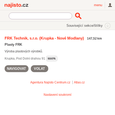
Najisto.cz
menu
SEKCE
ŠTÍTKY
Související sekce/štítky
Najisto.cz
Průmysl a výroba
Gumárenský průmysl a plasty
FRK Technik, s.r.o.
(Krupka - Nové Modlany)
147,52 km
Plastové stavební prvky a materiály
Plasty FRK
Výroba plastových výrobků.
Krupka
,
Pod Dolní drahou 91
MAPA
NAVIGOVAT
VOLAT
Agentura Najisto
Centrum.cz
Atlas.cz
Nastavení soukromí