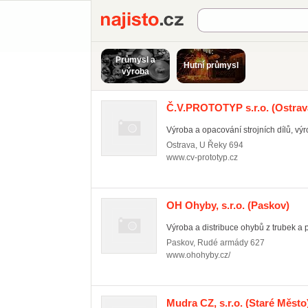
Najisto.cz
Průmysl a
Hutní průmysl
výroba
Č.V.PROTOTYP s.r.o.
(Ostrav
Výroba a opacování strojních dílů, vý
Ostrava
,
U Řeky 694
www.cv-prototyp.cz
OH Ohyby, s.r.o.
(Paskov)
Výroba a distribuce ohybů z trubek a pr
Paskov
,
Rudé armády 627
www.ohohyby.cz/
Mudra CZ, s.r.o.
(Staré Město