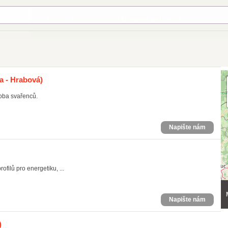
a - Hrabová)
roba svařenců.
Napište nám
ofilů pro energetiku, ...
Napište nám
)