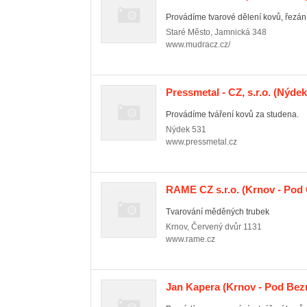
Provádíme tvarové dělení kovů, řezání
Staré Město
,
Jamnická 348
www.mudracz.cz/
Pressmetal - CZ, s.r.o.
(Nýdek
Provádíme tváření kovů za studena.
Nýdek
531
www.pressmetal.cz
RAME CZ s.r.o.
(Krnov - Pod 
Tvarování měděných trubek
Krnov
,
Červený dvůr 1131
www.rame.cz
Jan Kapera
(Krnov - Pod Bez