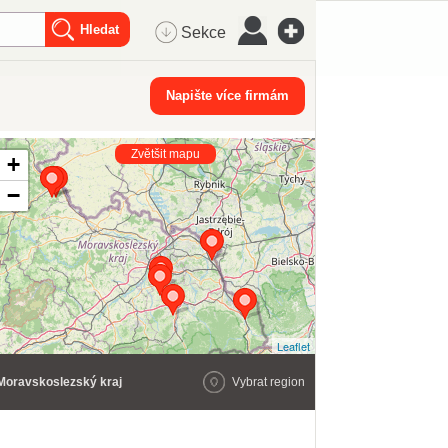
Sekce
Napište více firmám
Zvětšit mapu
+
−
Leaflet
Moravskoslezský kraj
Vybrat region