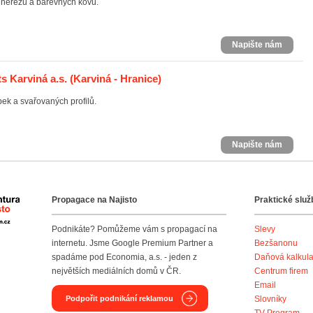
 nerezu a barevných kovů.
Napište nám
s Karviná a.s.
(Karviná - Hranice)
bek a svařovaných profilů.
Napište nám
Propagace na Najisto
Praktické služ
Agentura Najisto
Podnikáte? Pomůžeme vám s propagací na
Slevy
internetu. Jsme Google Premium Partner a
Bezšanonu
spadáme pod Economia, a.s. - jeden z
Daňová kalkul
největších mediálních domů v ČR.
Centrum firem
Email
Podpořit podnikání reklamou
Slovníky