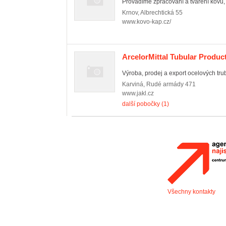
Provádíme zpracování a tváření kovů,
Krnov
,
Albrechtická 55
www.kovo-kap.cz/
ArcelorMittal Tubular Product
Výroba, prodej a export ocelových tru
Karviná
,
Rudé armády 471
www.jakl.cz
další pobočky (1)
Všechny kontakty