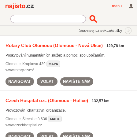
Najisto.cz
menu
SEKCE
ŠTÍTKY
Související sekce/štítky
Najisto.cz
Rodina a společnost
Charita
Rotary Club Olomouc
(Olomouc - Nová Ulice)
129,78 km
Charitativní organizace
(215)
Poskytování humanitárních služeb a pomoci spoluobčanům.
Olomouc
,
Krapkova 439
MAPA
www.rotary.cz/cs/
NAVIGOVAT
VOLAT
NAPIŠTE NÁM
Czech Hospital o.s.
(Olomouc - Holice)
132,57 km
Provozování charitativní organizace.
Olomouc
,
Šlechtitelů 636
MAPA
www.czechhospital.cz
NAVIGOVAT
VOLAT
NAPIŠTE NÁM