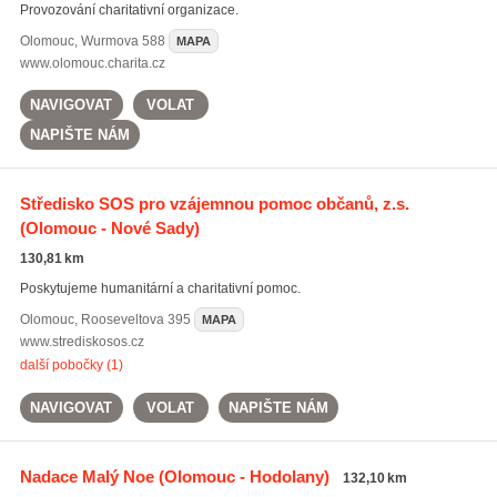
Provozování charitativní organizace.
Olomouc
,
Wurmova 588
MAPA
www.olomouc.charita.cz
NAVIGOVAT
VOLAT
NAPIŠTE NÁM
Středisko SOS pro vzájemnou pomoc občanů, z.s.
(Olomouc - Nové Sady)
130,81 km
Poskytujeme humanitární a charitativní pomoc.
Olomouc
,
Rooseveltova 395
MAPA
www.strediskosos.cz
další pobočky (1)
NAVIGOVAT
VOLAT
NAPIŠTE NÁM
Nadace Malý Noe
(Olomouc - Hodolany)
132,10 km