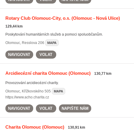
Rotary Club Olomouc-City, o.s.
(Olomouc - Nová Ulice)
129,44 km
Poskytování humanitárních služeb a pomoci spoluobčanům.
Olomouc
,
Resslova 206
MAPA
NAVIGOVAT
VOLAT
Arcidiecézní charita Olomouc
(Olomouc)
130,77 km
Provozování arcidiecézní charity.
Olomouc
,
Křížkovského 505
MAPA
https://www.acho.charita.cz
NAVIGOVAT
VOLAT
NAPIŠTE NÁM
Charita Olomouc
(Olomouc)
130,91 km