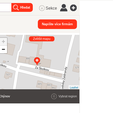
Sekce
Napište více firmám
Zvětšit mapu
+
−
Leaflet
Chýnov
Vybrat region