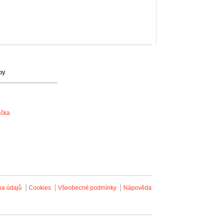
by
ačka
na údajů
Cookies
Všeobecné podmínky
Nápověda