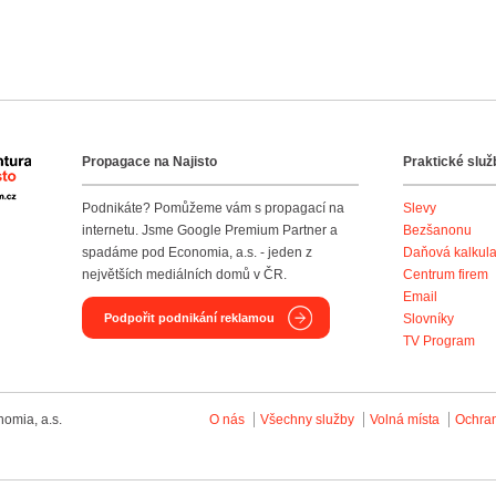
Propagace na Najisto
Praktické služ
Agentura Najisto
Podnikáte? Pomůžeme vám s propagací na
Slevy
internetu. Jsme Google Premium Partner a
Bezšanonu
spadáme pod Economia, a.s. - jeden z
Daňová kalkul
největších mediálních domů v ČR.
Centrum firem
Email
Podpořit podnikání reklamou
Slovníky
TV Program
omia, a.s.
O nás
Všechny služby
Volná místa
Ochra