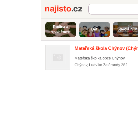
Najisto.cz
Rodina a
Děti
Speciální M
společnost
Mateřská škola Chýnov
(Chýn
Mateřská školka obce Chýnov.
Chýnov
,
Ludvíka Zatěrandy 282