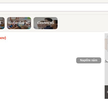
Š
Vícejazyčné MŠ
Církevní MŠ
ov)
Napište nám