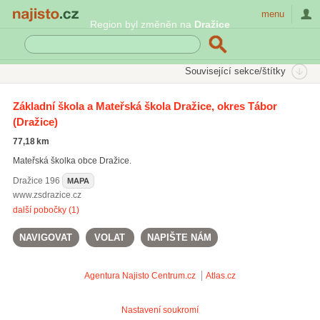
Najisto.cz
menu
Region byl změněn na
Dražice
SEKCE
ŠTÍTKY
Související sekce/štítky
Najisto.cz
Rodina a společnost
Děti
Mateřské školy
Základní škola a Mateřská škola Dražice, okres Tábor
(Dražice)
Speciální mateřské školy
(152)
Vícejazyčné mateřské školy
(117)
77,18 km
Církevní mateřské školy
(28)
Mateřská školka obce Dražice.
Dražice
196
MAPA
www.zsdrazice.cz
další pobočky (1)
NAVIGOVAT
VOLAT
NAPIŠTE NÁM
Agentura Najisto
Centrum.cz
Atlas.cz
Nastavení soukromí